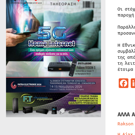
Οι στό
παροχή
Παράλλ
προσαν
Η Εθνι
συμβάλ
της απ
τη λει
έτοιμα
F
ΑΛΛΑ Α
Rakson
Η Ajax