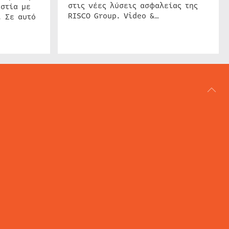
στις νέες λύσεις ασφαλείας της
στία με
RISCO Group. Video &…
. Σε αυτό
ΑΡΘΟΓΡΑΦΙΑ
REVIEWS
ACCESS CONTROL
IP SECURITY
ΕΓΚΑΤΑΣΤΑΣΕΙΣ
CCTV
ΚΑΜΕΡΕΣ
SECURITY SERVICES
MARITIME SECURITY
AVIATION SECURITY