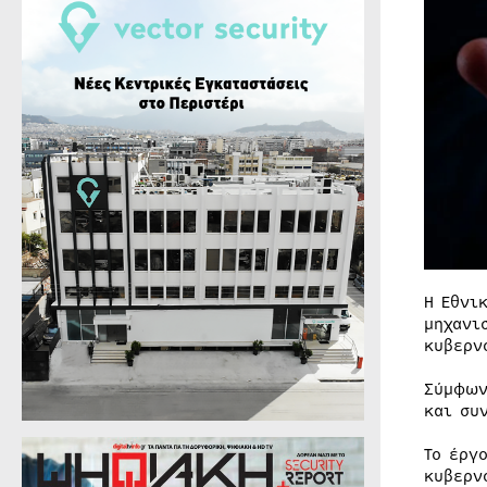
Η Εθνι
μηχανι
κυβερν
Σύμφων
και συ
Το έργ
κυβερν