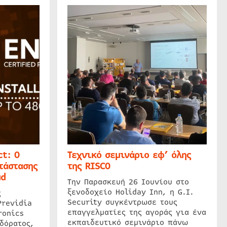
t: Ο
Τεχνικό σεμινάριο εφ’ όλης
τάστασης
της RISCO
ud
Την Παρασκευή 26 Ιουνίου στο
ξενοδοχείο Holiday Inn, η G.I.
ς
Security συγκέντρωσε τους
Previdia
επαγγελματίες της αγοράς για ένα
ronics
εκπαιδευτικό σεμινάριο πάνω
δόρατος,