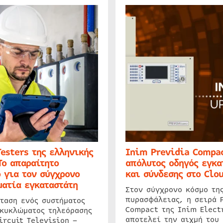
Testers της ελληνικής
Inim Previdia Compac
Το απαραίτητο
απόλυτος οδηγός εγκα
 για τον σύγχρονο
και σύνδεσης στο Clo
ατία εγκαταστάτη
Στον σύγχρονο κόσμο τη
πυρασφάλειας, η σειρά 
ταση ενός συστήματος
Compact της Inim Elect
 κυκλώματος τηλεόρασης
αποτελεί την αιχμή του 
ircuit Television –