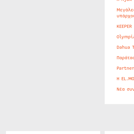
Μεγάλε
υπάρχο
KEEPER
Olympi
Dahua 
Παράτα
Partne
Η EL.M
Νέα συ