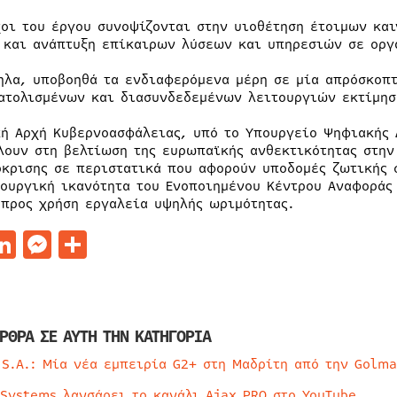
χοι του έργου συνοψίζονται στην υιοθέτηση έτοιμων κα
 και ανάπτυξη επίκαιρων λύσεων και υπηρεσιών σε οργ
ηλα, υποβοηθά τα ενδιαφερόμενα μέρη σε μία απρόσκοπτ
ατολισμένων και διασυνδεδεμένων λειτουργιών εκτίμησ
κή Αρχή Κυβερνοασφάλειας, υπό το Υπουργείο Ψηφιακής 
λουν στη βελτίωση της ευρωπαϊκής ανθεκτικότητας στην
όκρισης σε περιστατικά που αφορούν υποδομές ζωτικής 
τουργική ικανότητα του Ενοποιημένου Κέντρου Αναφοράς
 προς χρήση εργαλεία υψηλής ωριμότητας.
acebook
LinkedIn
Messenger
Μοιραστείτε
ΡΘΡΑ ΣΕ ΑΥΤΗ ΤΗΝ ΚΑΤΗΓΟΡΙΑ
 S.A.: Μία νέα εμπειρία G2+ στη Μαδρίτη από την Golma
 Systems λανσάρει το κανάλι Ajax PRO στο YouTube