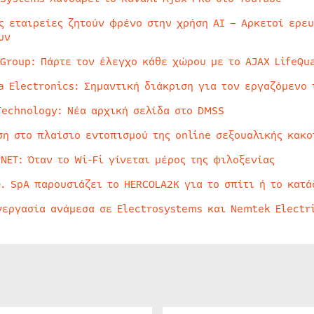
ς εταιρείες ζητούν φρένο στην χρήση AI – Αρκετοί ερε
υν
 Group: Πάρτε τον έλεγχο κάθε χώρου με το AJAX LifeQua
a Electronics: Σημαντική διάκριση για τον εργαζόμενο 
Technology: Νέα αρχική σελίδα στο DMSS
ση στο πλαίσιο εντοπισμού της online σεξουαλικής κακ
rNET: Όταν το Wi-Fi γίνεται μέρος της φιλοξενίας
O. SpA παρουσιάζει το HERCOLA2K για το σπίτι ή το κατά
νεργασία ανάμεσα σε Electrosystems και Nemtek Electr