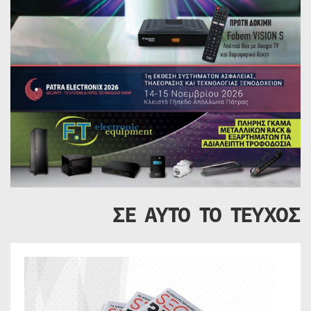
ΣΕ ΑΥΤΟ ΤΟ ΤΕΥΧΟΣ