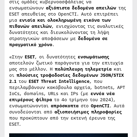
στις ομάδες κυβερνοασφάλειας να
ενσωματώνουν
αξιόπιστα δεδομένα απειλών
της
ESET απευθείας στο OpenCTI. Αυτό επιτρέπει
μια
ενιαία και ολοκληρωμένη εικόνα των
πιθανών απειλών
, ενισχύοντας τις αναλυτικές
δυνατότητες και διευκολύνοντας τη λήψη
στρατηγικών αποφάσεων με
δεδομένα σε
πραγματικό χρόνο
.
«Στην
ESET
, οι δυνατότητες
ενσωμάτωσης
αποτελούν ζωτικό παράγοντα για την επιτυχία
μας στο μέλλον. Η
πολύπλευρη τηλεμετρία
και
οι
πλούσιες τροφοδοσίες δεδομένων
JSON/STIX
2.1
του
ESET Threat Intelligence
, που
περιλαμβάνουν κακόβουλα αρχεία, botnets, APT
IoCs, domains, URLs και IPs (με
εννέα νέα
επιμέρους φίλτρα
το 4ο τρίμηνο του 2024),
ενσωματώνονται
απρόσκοπτα
στο
OpenCTI
. Αυτά
συνοδεύονται από
αξιοποιήσιμες πληροφορίες
που προκύπτουν από την εκτενή έρευνα της
ESET.