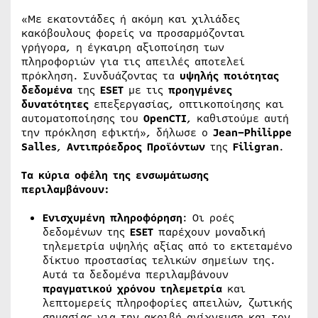
«Με εκατοντάδες ή ακόμη και χιλιάδες
κακόβουλους φορείς να προσαρμόζονται
γρήγορα, η έγκαιρη αξιοποίηση των
πληροφοριών για τις απειλές αποτελεί
πρόκληση. Συνδυάζοντας τα
υψηλής ποιότητας
δεδομένα
της
ESET
με τις
προηγμένες
δυνατότητες
επεξεργασίας, οπτικοποίησης και
αυτοματοποίησης του
OpenCTI
, καθιστούμε αυτή
την πρόκληση εφικτή», δήλωσε ο
Jean
–
Philippe
Salles
,
Αντιπρόεδρος Προϊόντων
της
Filigran
.
Τα κύρια οφέλη της ενσωμάτωσης
περιλαμβάνουν:
Ενισχυμένη πληροφόρηση
: Οι ροές
δεδομένων της
ESET
παρέχουν μοναδική
τηλεμετρία υψηλής αξίας από το εκτεταμένο
δίκτυο προστασίας τελικών σημείων της.
Αυτά τα δεδομένα περιλαμβάνουν
πραγματικού χρόνου τηλεμετρία
και
λεπτομερείς πληροφορίες απειλών, ζωτικής
σημασίας για την ακριβή ανίχνευση και τον