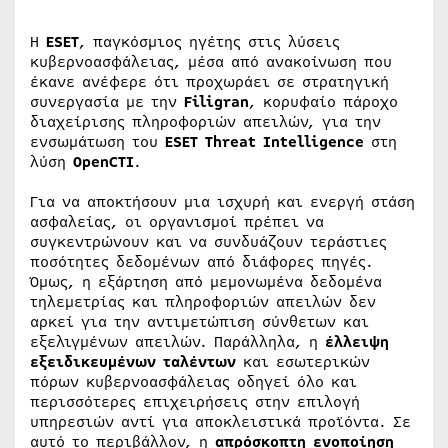
Η
ESET
, παγκόσμιος ηγέτης στις λύσεις
κυβερνοασφάλειας, μέσα από ανακοίνωση που
έκανε ανέφερε ότι προχωράει σε στρατηγική
συνεργασία με την
Filigran
, κορυφαίο πάροχο
διαχείρισης πληροφοριών απειλών, για την
ενσωμάτωση του
ESET Threat Intelligence
στη
λύση
OpenCTI
.
Για να αποκτήσουν μια ισχυρή και ενεργή στάση
ασφαλείας, οι οργανισμοί πρέπει να
συγκεντρώνουν και να συνδυάζουν τεράστιες
ποσότητες δεδομένων από διάφορες πηγές.
Όμως, η εξάρτηση από μεμονωμένα δεδομένα
τηλεμετρίας και πληροφοριών απειλών δεν
αρκεί για την αντιμετώπιση σύνθετων και
εξελιγμένων απειλών. Παράλληλα, η
έλλειψη
εξειδικευμένων ταλέντων
και εσωτερικών
πόρων κυβερνοασφάλειας οδηγεί όλο και
περισσότερες επιχειρήσεις στην επιλογή
υπηρεσιών αντί για αποκλειστικά προϊόντα. Σε
αυτό το περιβάλλον, η
απρόσκοπτη ενοποίηση