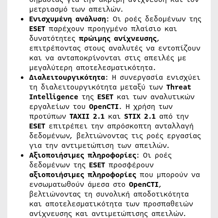
μετριασμό των απειλών.
Ενισχυμένη ανάλυση
: Οι ροές δεδομένων της
ESET
παρέχουν προηγμένο πλαίσιο και
δυνατότητες
πρώιμης ανίχνευσης
,
επιτρέποντας στους αναλυτές να εντοπίζουν
και να ανταποκρίνονται στις απειλές με
μεγαλύτερη αποτελεσματικότητα.
Διαλειτουργικότητα
: Η συνεργασία ενισχύει
τη διαλειτουργικότητα μεταξύ των
Threat
Intelligence
της
ESET
και των αναλυτικών
εργαλείων του
OpenCTI
. Η χρήση των
προτύπων
TAXII
2.1
και
STIX
2.1
από την
ESET
επιτρέπει την απρόσκοπτη ανταλλαγή
δεδομένων, βελτιώνοντας τις ροές εργασίας
για την αντιμετώπιση των απειλών.
Αξιοποιήσιμες πληροφορίες
: Οι ροές
δεδομένων της
ESET
προσφέρουν
αξιοποιήσιμες πληροφορίες
που μπορούν να
ενσωματωθούν άμεσα στο
OpenCTI
,
βελτιώνοντας τη συνολική αποδοτικότητα
και αποτελεσματικότητα των προσπαθειών
ανίχνευσης και αντιμετώπισης απειλών.