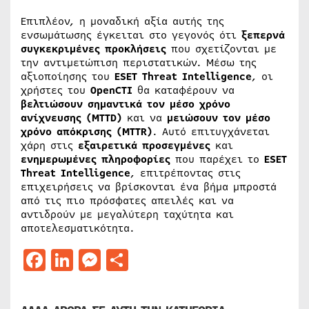
Επιπλέον, η μοναδική αξία αυτής της
ενσωμάτωσης έγκειται στο γεγονός ότι
ξεπερνά
συγκεκριμένες προκλήσεις
που σχετίζονται με
την αντιμετώπιση περιστατικών. Μέσω της
αξιοποίησης του
ESET
Threat
Intelligence
, οι
χρήστες του
OpenCTI
θα καταφέρουν να
βελτιώσουν σημαντικά τον μέσο χρόνο
ανίχνευσης (
MTTD
)
και να
μειώσουν τον μέσο
χρόνο απόκρισης (
MTTR
)
. Αυτό επιτυγχάνεται
χάρη στις
εξαιρετικά προσεγμένες
και
ενημερωμένες πληροφορίες
που παρέχει το
ESET
Threat
Intelligence
, επιτρέποντας στις
επιχειρήσεις να βρίσκονται ένα βήμα μπροστά
από τις πιο πρόσφατες απειλές και να
αντιδρούν με μεγαλύτερη ταχύτητα και
αποτελεσματικότητα.
Facebook
LinkedIn
Messenger
Μοιραστείτε