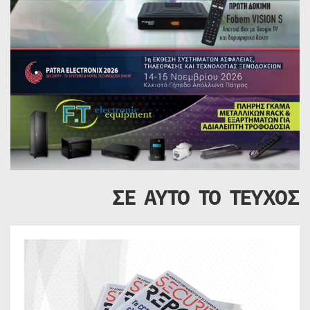
ΣΕ ΑΥΤΟ ΤΟ ΤΕΥΧΟΣ