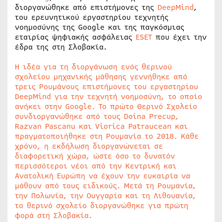
διοργανώθηκε από επιστήμονες της
DeepMind
,
του ερευνητικού εργαστηρίου τεχνητής
νοημοσύνης της Google και της παγκόσμιας
εταιρίας ψηφιακής ασφάλειας
ESET
που έχει την
έδρα της στη Σλοβακία.
Η ιδέα για τη διοργάνωση ενός θερινού
σχολείου μηχανικής μάθησης γεννήθηκε από
τρεις Ρουμάνους επιστήμονες του εργαστηρίου
DeepMind για την τεχνητή νοημοσύνη, το οποίο
ανήκει στην Google. Το πρώτο Θερινό Σχολείο
συνδιοργανώθηκε από τους Doina Precup,
Razvan Pascanu και Viorica Patraucean και
πραγματοποιήθηκε στη Ρουμανία το 2018. Κάθε
χρόνο, η εκδήλωση διοργανώνεται σε
διαφορετική χώρα, ώστε όσο το δυνατόν
περισσότεροι νέοι από την Κεντρική και
Ανατολική Ευρώπη να έχουν την ευκαιρία να
μάθουν από τους ειδικούς. Μετά τη Ρουμανία,
την Πολωνία, την Ουγγαρία και τη Λιθουανία,
το θερινό σχολείο διοργανώθηκε για πρώτη
φορά στη Σλοβακία.