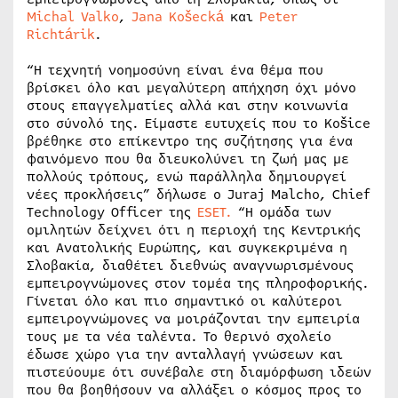
Michal Valko
,
Jana Košecká
και
Peter
Richtárik
.
“Η τεχνητή νοημοσύνη είναι ένα θέμα που
βρίσκει όλο και μεγαλύτερη απήχηση όχι μόνο
στους επαγγελματίες αλλά και στην κοινωνία
στο σύνολό της. Είμαστε ευτυχείς που το Košice
βρέθηκε στο επίκεντρο της συζήτησης για ένα
φαινόμενο που θα διευκολύνει τη ζωή μας με
πολλούς τρόπους, ενώ παράλληλα δημιουργεί
νέες προκλήσεις” δήλωσε ο Juraj Malcho, Chief
Technology Officer της
ESET.
“Η ομάδα των
ομιλητών δείχνει ότι η περιοχή της Κεντρικής
και Ανατολικής Ευρώπης, και συγκεκριμένα η
Σλοβακία, διαθέτει διεθνώς αναγνωρισμένους
εμπειρογνώμονες στον τομέα της πληροφορικής.
Γίνεται όλο και πιο σημαντικό οι καλύτεροι
εμπειρογνώμονες να μοιράζονται την εμπειρία
τους με τα νέα ταλέντα. Το θερινό σχολείο
έδωσε χώρο για την ανταλλαγή γνώσεων και
πιστεύουμε ότι συνέβαλε στη διαμόρφωση ιδεών
που θα βοηθήσουν να αλλάξει ο κόσμος προς το