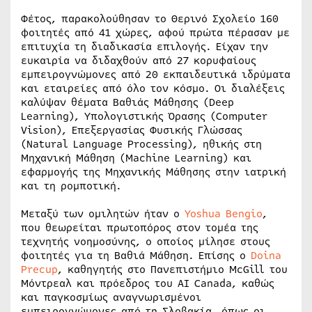
Φέτος, παρακολούθησαν το Θερινό Σχολείο 160
φοιτητές από 41 χώρες, αφού πρώτα πέρασαν με
επιτυχία τη διαδικασία επιλογής. Είχαν την
ευκαιρία να διδαχθούν από 27 κορυφαίους
εμπειρογνώμονες από 20 εκπαιδευτικά ιδρύματα
και εταιρείες από όλο τον κόσμο. Οι διαλέξεις
καλύψαν θέματα Βαθιάς Μάθησης (Deep
Learning), Υπολογιστικής Όρασης (Computer
Vision), Επεξεργασίας Φυσικής Γλώσσας
(Natural Language Processing), ηθικής στη
Μηχανική Μάθηση (Machine Learning) και
εφαρμογής της Μηχανικής Μάθησης στην ιατρική
και τη ρομποτική.
Μεταξύ των ομιλητών ήταν ο
Yoshua Bengio
,
που θεωρείται πρωτοπόρος στον τομέα της
τεχνητής νοημοσύνης, ο οποίος μίλησε στους
φοιτητές για τη Βαθιά Μάθηση. Επίσης ο
Doina
Precup
, καθηγητής στο Πανεπιστήμιο McGill του
Μόντρεαλ και πρόεδρος του AI Canada, καθώς
και παγκοσμίως αναγνωρισμένοι
εμπειρογνώμονες από τη Σλοβακία, όπως οι