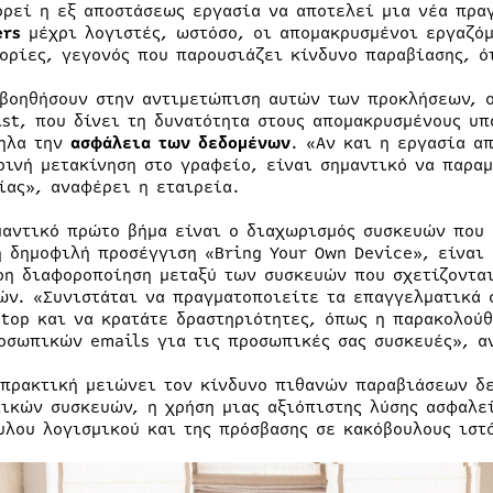
ορεί η εξ αποστάσεως εργασία να αποτελεί μια νέα πρα
ers
μέχρι λογιστές, ωστόσο, οι απομακρυσμένοι εργαζόμ
ορίες, γεγονός που παρουσιάζει κίνδυνο παραβίασης, ό
 βοηθήσουν στην αντιμετώπιση αυτών των προκλήσεων, ο
ist, που δίνει τη δυνατότητα στους απομακρυσμένους υπ
ηλα την
ασφάλεια των δεδομένων
. «Αν και η εργασία α
ρινή μετακίνηση στο γραφείο, είναι σημαντικό να παραμ
ίας», αναφέρει η εταιρεία.
μαντικό πρώτο βήμα είναι ο διαχωρισμός συσκευών που 
η δημοφιλή προσέγγιση «Bring Your Own Device», είναι 
ρη διαφοροποίηση μεταξύ των συσκευών που σχετίζοντα
ών. «Συνιστάται να πραγματοποιείτε τα επαγγελματικά 
ptop και να κρατάτε δραστηριότητες, όπως η παρακολού
οσωπικών emails για τις προσωπικές σας συσκευές», αν
 πρακτική μειώνει τον κίνδυνο πιθανών παραβιάσεων δε
ικών συσκευών, η χρήση μιας αξιόπιστης λύσης ασφαλεί
υλου λογισμικού και της πρόσβασης σε κακόβουλους ιστ