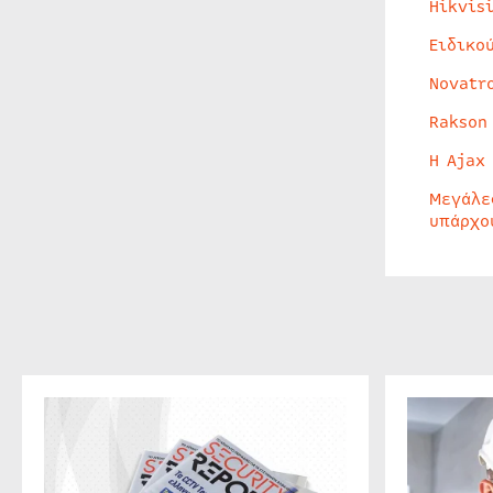
Hikvis
Ειδικο
Novatr
Rakson
Η Ajax
Μεγάλε
υπάρχο