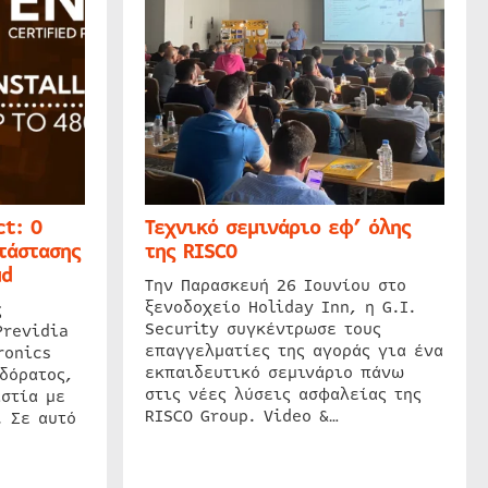
t: Ο
Τεχνικό σεμινάριο εφ’ όλης
τάστασης
της RISCO
ud
Την Παρασκευή 26 Ιουνίου στο
ξενοδοχείο Holiday Inn, η G.I.
ς
Security συγκέντρωσε τους
Previdia
επαγγελματίες της αγοράς για ένα
ronics
εκπαιδευτικό σεμινάριο πάνω
δόρατος,
στις νέες λύσεις ασφαλείας της
στία με
RISCO Group. Video &…
. Σε αυτό