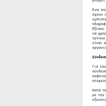
μπορεί
Ενώ πο
έχουν 
εμπιστ
πληροφ
Εξίσου
να χρη
τρίτων
είναι 
οργανι
Σύνδεσ
Για το
σύνδεσ
καφετέ
στοχεύ
Κατά τ
με την
εξουσι