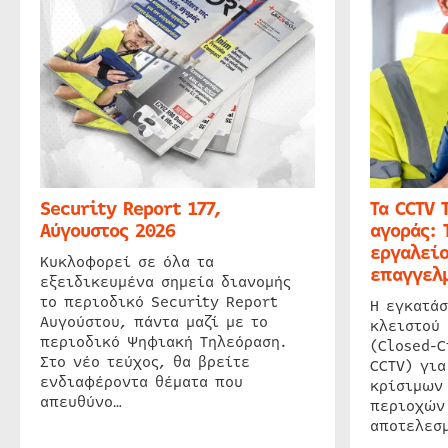
Security Report 177,
Τα CCTV 
Αύγουστος 2026
αγοράς: 
εργαλείο
Κυκλοφορεί σε όλα τα
επαγγελμ
εξειδικευμένα σημεία διανομής
το περιοδικό Security Report
Η εγκατάσ
Αυγούστου, πάντα μαζί με το
κλειστού
περιοδικό Ψηφιακή Τηλεόραση.
(Closed-C
Στο νέο τεύχος, θα βρείτε
CCTV) για
ενδιαφέροντα θέματα που
κρίσιμων
απευθύνο…
περιοχών
αποτελεσμ