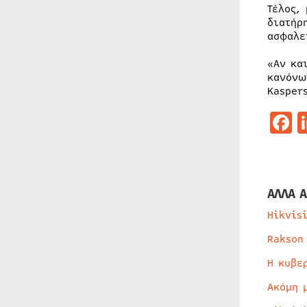
Τέλος,
διατήρ
ασφαλε
«Αν κα
κανόνω
Kasper
F
ΑΛΛΑ Α
Hikvis
Rakson
Η κυβε
Ακόμη 