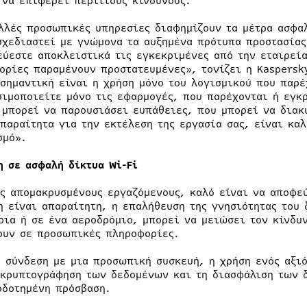
 να επιφέρει περιττούς κινδύνους.
λλές προσωπικές υπηρεσίες διαφημίζουν τα μέτρα ασφαλ
σχεδιαστεί με γνώμονα τα αυξημένα πρότυπα προστασίας
εύεστε αποκλειστικά τις εγκεκριμένες από την εταιρεία
ορίες παραμένουν προστατευμένες», τονίζει η Kaspersk
 σημαντική είναι η χρήση μόνο του λογισμικού που παρέ
σιμοποιείτε μόνο τις εφαρμογές, που παρέχονται ή εγκρ
 μπορεί να παρουσιάσει ευπάθειες, που μπορεί να διακ
απαραίτητα για την εκτέλεση της εργασία σας, είναι κα
σμό».
η σε ασφαλή δίκτυα Wi-Fi
υς απομακρυσμένους εργαζόμενους, καλό είναι να αποφε
η είναι απαραίτητη, η επαλήθευση της γνησιότητας του 
ρια ή σε ένα αεροδρόμιο, μπορεί να μειώσει τον κίνδυ
ουν σε προσωπικές πληροφορίες.
η σύνδεση με μια προσωπική συσκευή, η χρήση ενός αξι
 κρυπτογράφηση των δεδομένων και τη διασφάλιση των 
οδοτημένη πρόσβαση.