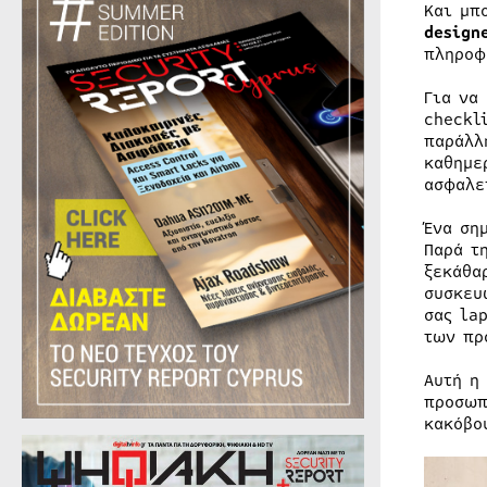
Και μπ
design
πληροφ
Για να
checkl
παράλλ
καθημε
ασφαλε
Ένα ση
Παρά τ
ξεκάθα
συσκευ
σας la
των πρ
Αυτή η
προσωπ
κακόβο