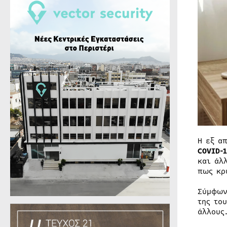
Η εξ α
COVID-
και άλ
πως κρ
Σύμφων
της το
άλλους