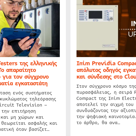
Testers της ελληνικής
Inim Previdia Compac
Το απαραίτητο
απόλυτος οδηγός εγκα
 για τον σύγχρονο
και σύνδεσης στο Clo
ατία εγκαταστάτη
Στον σύγχρονο κόσμο τη
πυρασφάλειας, η σειρά 
ταση ενός συστήματος
Compact της Inim Elect
 κυκλώματος τηλεόρασης
αποτελεί την αιχμή του 
ircuit Television –
συνδυάζοντας την αξιοπι
 την επιτήρηση
την ψηφιακή καινοτομία
 και μη χώρων και
το άρθρο, θα ανα…
 θεωρείται ασφαλής και
ατική όταν βασίζετ…