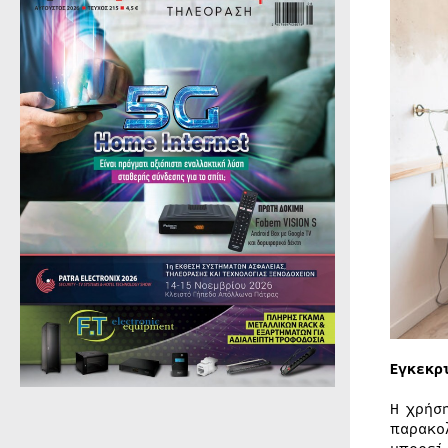
Εγκεκρ
Η χρήσ
παρακο