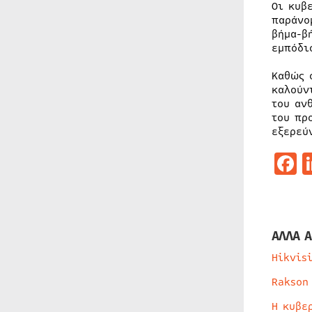
Οι κυβ
παράνο
βήμα-β
εμπόδι
Καθώς 
καλούν
του αν
του πρ
εξερεύ
F
ΑΛΛΑ Α
Hikvis
Rakson
Η κυβε