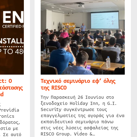
t: Ο
Τεχνικό σεμινάριο εφ’ όλης
τάστασης
της RISCO
ud
Την Παρασκευή 26 Ιουνίου στο
ξενοδοχείο Holiday Inn, η G.I.
ς
Security συγκέντρωσε τους
Previdia
επαγγελματίες της αγοράς για ένα
ronics
εκπαιδευτικό σεμινάριο πάνω
δόρατος,
στις νέες λύσεις ασφαλείας της
στία με
RISCO Group. Video &…
. Σε αυτό