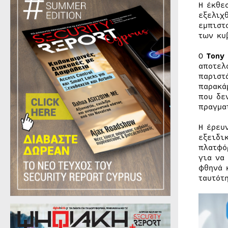
Η έκθε
εξελιχ
εμπιστ
των κυ
Ο
Tony
αποτελ
παριστ
παρακά
που δε
πραγμα
Η έρευ
εξειδι
πλατφό
για να
φθηνά 
ταυτότ