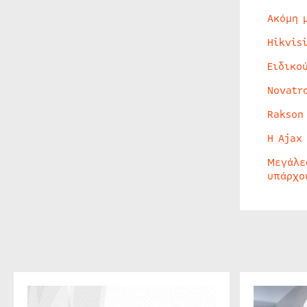
Ακόμη 
Hikvis
Ειδικο
Novatr
Rakson
Η Ajax
Μεγάλε
υπάρχο