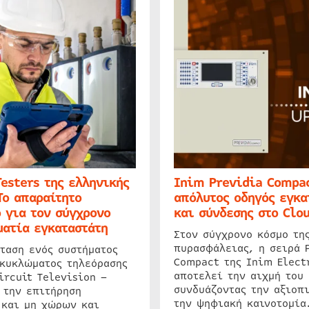
Testers της ελληνικής
Inim Previdia Compac
Το απαραίτητο
απόλυτος οδηγός εγκα
 για τον σύγχρονο
και σύνδεσης στο Clo
ατία εγκαταστάτη
Στον σύγχρονο κόσμο τη
πυρασφάλειας, η σειρά 
ταση ενός συστήματος
Compact της Inim Elect
 κυκλώματος τηλεόρασης
αποτελεί την αιχμή του 
ircuit Television –
συνδυάζοντας την αξιοπι
 την επιτήρηση
την ψηφιακή καινοτομία
 και μη χώρων και