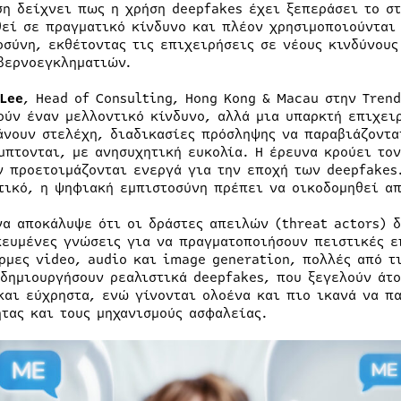
ση δείχνει πως η χρήση deepfakes έχει ξεπεράσει το σ
θεί σε πραγματικό κίνδυνο και πλέον χρησιμοποιούνται
οσύνη, εκθέτοντας τις επιχειρήσεις σε νέους κινδύνους
βερνοεγκληματιών.
Lee
, Head of Consulting, Hong Kong & Macau στην Tren
ούν έναν μελλοντικό κίνδυνο, αλλά μια υπαρκτή επιχει
άνουν στελέχη, διαδικασίες πρόσληψης να παραβιάζοντα
μπτονται, με ανησυχητική ευκολία. Η έρευνα κρούει το
ν προετοιμάζονται ενεργά για την εποχή των deepfakes.
τικό, η ψηφιακή εμπιστοσύνη πρέπει να οικοδομηθεί απ
να αποκάλυψε ότι οι δράστες απειλών (threat actors) 
κευμένες γνώσεις για να πραγματοποιήσουν πειστικές ε
ρμες video, audio και image generation, πολλές από τι
 δημιουργήσουν ρεαλιστικά deepfakes, που ξεγελούν άτο
και εύχρηστα, ενώ γίνονται ολοένα και πιο ικανά να π
ητας και τους μηχανισμούς ασφαλείας.