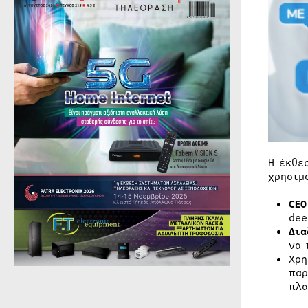
Η έκθε
χρησιμ
CEO
dee
Δια
να 
Χρη
πα
πλα