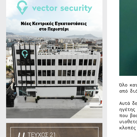
Όλο κα
από δι
Αυτά δ
ηγέτης
που βα
υιοθετ
κλοπές