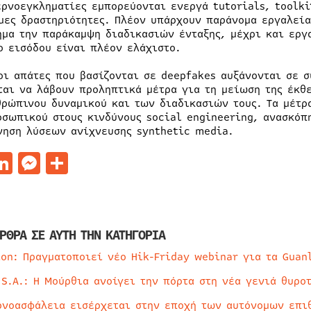
ερνοεγκληματίες εμπορεύονται ενεργά tutorials, toolki
μες δραστηριότητες. Πλέον υπάρχουν παράνομα εργαλεία
ήμα την παράκαμψη διαδικασιών ένταξης, μέχρι και εργα
ο εισόδου είναι πλέον ελάχιστο.
οι απάτες που βασίζονται σε deepfakes αυξάνονται σε σ
ται να λάβουν προληπτικά μέτρα για τη μείωση της έκθε
θρώπινου δυναμικού και των διαδικασιών τους. Τα μέτρ
οσωπικού στους κινδύνους social engineering, ανασκόπ
νηση λύσεων ανίχνευσης synthetic media.
acebook
LinkedIn
Messenger
Μοιραστείτε
ΡΘΡΑ ΣΕ ΑΥΤΗ ΤΗΝ ΚΑΤΗΓΟΡΙΑ
ion: Πραγματοποιεί νέο Hik-Friday webinar για τα Guan
 S.A.: Η Μούρθια ανοίγει την πόρτα στη νέα γενιά θυρο
ρνοασφάλεια εισέρχεται στην εποχή των αυτόνομων επι