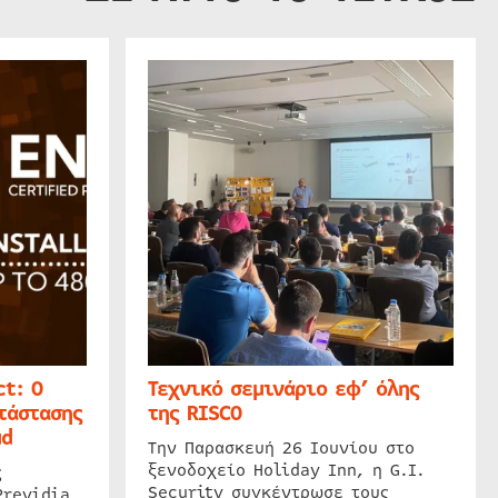
t: Ο
Τεχνικό σεμινάριο εφ’ όλης
τάστασης
της RISCO
ud
Την Παρασκευή 26 Ιουνίου στο
ξενοδοχείο Holiday Inn, η G.I.
ς
Security συγκέντρωσε τους
Previdia