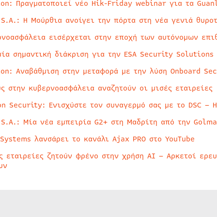
ion: Πραγματοποιεί νέο Hik-Friday webinar για τα Guan
 S.A.: Η Μούρθια ανοίγει την πόρτα στη νέα γενιά θυρο
ρνοασφάλεια εισέρχεται στην εποχή των αυτόνομων επι
μία σημαντική διάκριση για την ESA Security Solutions
ion: Αναβάθμιση στην μεταφορά με την λύση Onboard Sec
ύς στην κυβερνοασφάλεια αναζητούν οι μισές εταιρείες
on Security: Ενισχύστε τον συναγερμό σας με το DSC – 
 S.A.: Μία νέα εμπειρία G2+ στη Μαδρίτη από την Golma
 Systems λανσάρει το κανάλι Ajax PRO στο YouTube
ς εταιρείες ζητούν φρένο στην χρήση AI – Αρκετοί ερε
υν