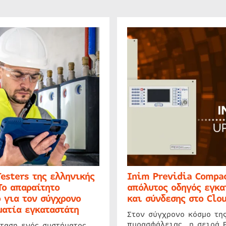
Testers της ελληνικής
Inim Previdia Compac
Το απαραίτητο
απόλυτος οδηγός εγκα
 για τον σύγχρονο
και σύνδεσης στο Clo
ατία εγκαταστάτη
Στον σύγχρονο κόσμο τη
πυρασφάλειας, η σειρά 
ταση ενός συστήματος