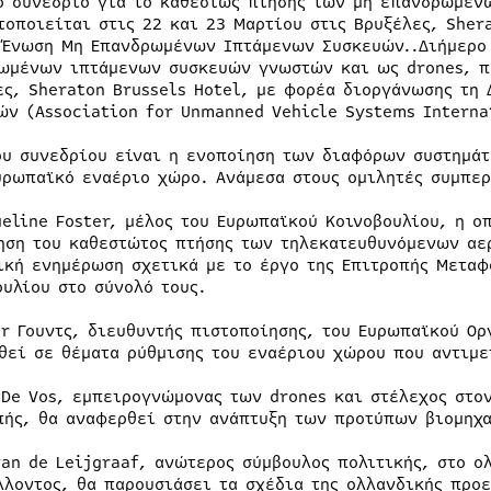
ο συνέδριο για το καθεστώς πτήσης των μη επανδρωμέν
τοποιείται στις 22 και 23 Μαρτίου στις Βρυξέλες, Sher
 Ένωση Μη Επανδρωμένων Ιπτάμενων Συσκευών..Διήμερο 
ωμένων ιπτάμενων συσκευών γνωστών και ως drones, πρ
ες, Sheraton Brussels Hotel, με φορέα διοργάνωσης τ
ών (Association for Unmanned Vehicle Systems Interna
ου συνεδρίου είναι η ενοποίηση των διαφόρων συστημάτ
υρωπαϊκό εναέριο χώρο. Ανάμεσα στους ομιλητές συμπερ
ueline Foster, μέλος του Ευρωπαϊκού Κοινοβουλίου, η οπ
ηση του καθεστώτος πτήσης των τηλεκατευθυνόμενων αε
ική ενημέρωση σχετικά με το έργο της Επιτροπής Μεταφ
ουλίου στο σύνολό τους.
or Γουντς, διευθυντής πιστοποίησης, του Ευρωπαϊκού Ορ
θεί σε θέματα ρύθμισης του εναέριου χώρου που αντιμε
 De Vos, εμπειρογνώμονας των drones και στέλεχος στο
πής, θα αναφερθεί στην ανάπτυξη των προτύπων βιομηχα
van de Leijgraaf, ανώτερος σύμβουλος πολιτικής, στο 
λλοντος, θα παρουσιάσει τα σχέδια της ολλανδικής προε