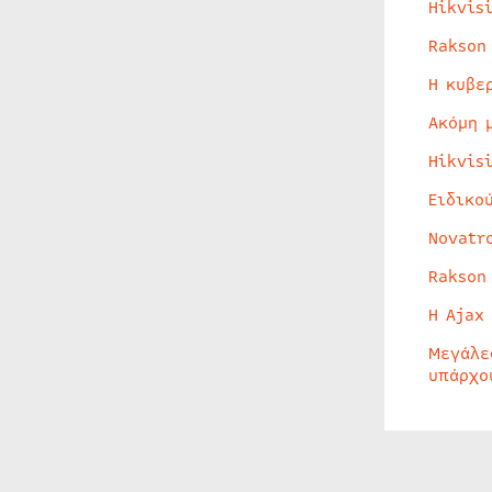
Hikvis
Rakson
Η κυβε
Ακόμη 
Hikvis
Ειδικο
Novatr
Rakson
Η Ajax
Μεγάλε
υπάρχο