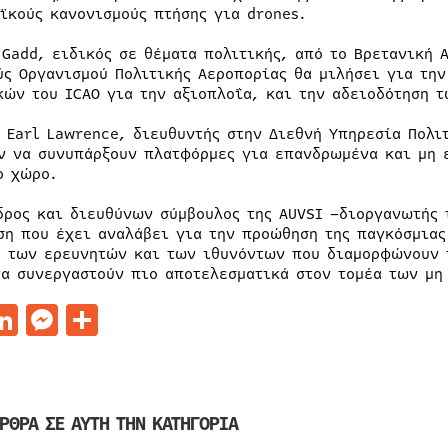
ϊκούς κανονισμούς πτήσης για drones.
 Gadd, ειδικός σε θέματα πολιτικής, από το Βρετανική 
ύς Οργανισμού Πολιτικής Αεροπορίας θα μιλήσει για τη
κών του ICAO για την αξιοπλοΐα, και την αδειοδότηση 
ο Earl Lawrence, διευθυντής στην Διεθνή Υπηρεσία Πολι
ν να συνυπάρξουν πλατφόρμες για επανδρωμένα και μη
ο χώρο.
δρος και διευθύνων σύμβουλος της AUVSI –διοργανωτής 
ση που έχει αναλάβει για την προώθηση της παγκόσμιας
, των ερευνητών και των ιθυνόντων που διαμορφώνουν 
να συνεργαστούν πιο αποτελεσματικά στον τομέα των μ
acebook
LinkedIn
Messenger
Μοιραστείτε
ΡΘΡΑ ΣΕ ΑΥΤΗ ΤΗΝ ΚΑΤΗΓΟΡΙΑ