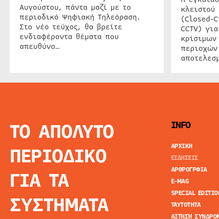
Αυγούστου, πάντα μαζί με το
κλειστού
περιοδικό Ψηφιακή Τηλεόραση.
(Closed-C
Στο νέο τεύχος, θα βρείτε
CCTV) για
ενδιαφέροντα θέματα που
κρίσιμων
απευθύνο…
περιοχών
αποτελεσμ
ΤΟ ΑΠΟΛΥΤΟ
INFO
ΑΡΧΙΚΗ
ΠΕΡΙΟΔΙΚΟ
ΕΙΔΗΣΕΙΣ
ΑΡΘΡΟΓΡΦΙΑ
ΓΙΑ ΤΑ
E-MAG
SPECIAL EDITIO
ΣΥΣΤΗΜΑΤΑ
ΤΑΥΤΟΤΗΤΑ
ΑΙΤΗΣΗ ΣΥΝΔΡΟ