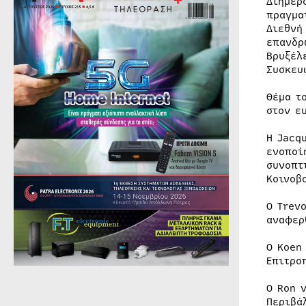
Διήμερ
πραγμα
Διεθνή
επανδρ
Βρυξέλ
Συσκευ
Θέμα τ
στον ε
Η Jacq
ενοποί
συνοπτ
Κοινοβ
Ο Trev
αναφερ
Ο Koen
Επιτρο
Ο Ron 
Περιβά