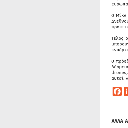
ευρωπα
O Mike
Διεθνο
πρακτι
Τέλος 
μπορού
εναέρι
Ο πρόε
δέσμευ
drones
αυτοί 
F
ΑΛΛΑ Α