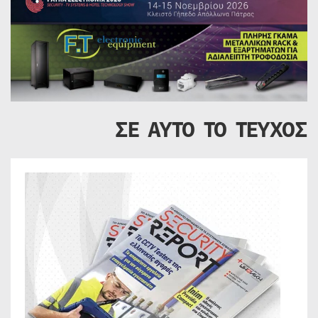
ΣΕ ΑΥΤΟ ΤΟ ΤΕΥΧΟΣ