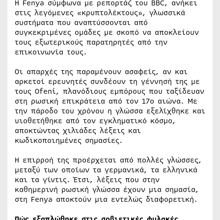
Η Fenya σύμφωνα με ρεπορτάζ του BBC, ανήκει
στις λεγόμενες «κρυπτολέκτους», γλωσσικά
συστήματα που αναπτύσσονται από
συγκεκριμένες ομάδες με σκοπό να αποκλείουν
τους εξωτερικούς παρατηρητές από την
επικοινωνία τους.
Οι απαρχές της παραμένουν ασαφείς, αν και
αρκετοί ερευνητές συνδέουν τη γέννησή της με
τους Ofeni, πλανόδιους εμπόρους που ταξίδευαν
στη ρωσική επικράτεια από τον 17ο αιώνα. Με
την πάροδο του χρόνου η γλώσσα εξελίχθηκε και
υιοθετήθηκε από τον εγκληματικό κόσμο,
αποκτώντας χιλιάδες λέξεις και
κωδικοποιημένες σημασίες.
Η επιρροή της προέρχεται από πολλές γλώσσες,
μεταξύ των οποίων τα γερμανικά, τα ελληνικά
και τα γίντις. Έτσι, λέξεις που στην
καθημερινή ρωσική γλώσσα έχουν μια σημασία,
στη Fenya αποκτούν μια εντελώς διαφορετική.
Πώς εξαπλώθηκε στις σοβιετικές φυλακές