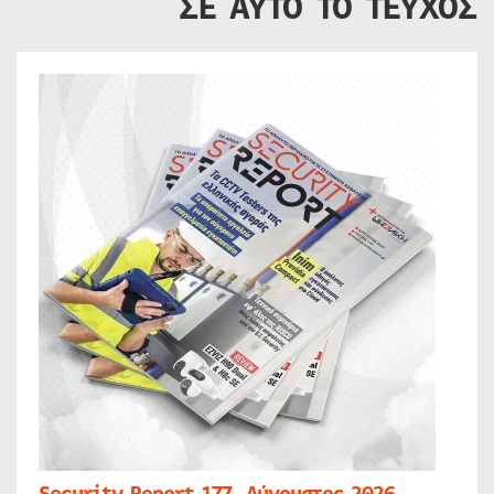
ΣΕ ΑΥΤΟ ΤΟ ΤΕΥΧΟΣ