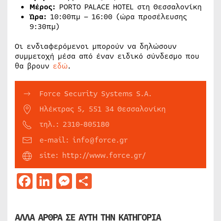
Μέρος:
PORTO PALACE HOTEL στη Θεσσαλονίκη
Ώρα:
10:00πμ – 16:00 (ώρα προσέλευσης
9:30πμ)
Οι ενδιαφερόμενοι μπορούν να δηλώσουν
συμμετοχή μέσα από έναν ειδικό σύνδεσμο που
θα βρουν
εδώ
.
Force Security Systems S.A.
Ηλέκτρας 5, 551 34 Θεσσαλονίκη
τηλ.: 2310-805180
e-mail: info@force.gr
site: http://www.force.gr/
Facebook
LinkedIn
Messenger
Μοιραστείτε
ΑΛΛΑ ΑΡΘΡΑ ΣΕ ΑΥΤΗ ΤΗΝ ΚΑΤΗΓΟΡΙΑ