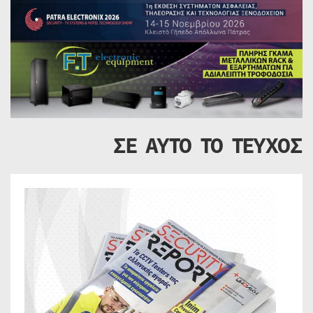
ΣΕ ΑΥΤΟ ΤΟ ΤΕΥΧΟΣ