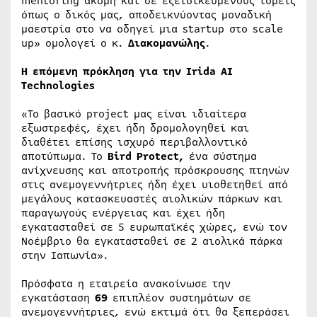
mentoring ακόμη και σε εξειδικευμένους τομείς
όπως ο δικός μας, αποδεικνύοντας μοναδική
μαεστρία στο να οδηγεί μια startup στο scale
up» ομολογεί ο κ.
Διακομανώλης
.
Η επόμενη πρόκληση για την Irida AΙ
Technologies
«Το βασικό project μας είναι ιδιαίτερα
εξωστρεφές, έχει ήδη δρομολογηθεί και
διαθέτει επίσης ισχυρό περιβαλλοντικό
αποτύπωμα. Το
Bird Protect,
ένα σύστημα
ανίχνευσης και αποτροπής πρόσκρουσης πτηνών
στις ανεμογεννήτριες ήδη έχει υιοθετηθεί από
μεγάλους κατασκευαστές αιολικών πάρκων και
παραγωγούς ενέργειας και έχει ήδη
εγκατασταθεί σε 5 ευρωπαϊκές χώρες, ενώ τον
Νοέμβριο θα εγκατασταθεί σε 2 αιολικά πάρκα
στην Ιαπωνία».
Πρόσφατα η εταιρεία ανακοίνωσε την
εγκατάσταση
69
επιπλέον συστημάτων σε
ανεμογεννήτριες, ενώ εκτιμά ότι θα ξεπεράσει