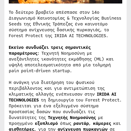
Το δεύτερο βραβείο απέσπασε στον 14ο
Διαγωνισμό Καινοτομίας & Τεχνολογίας Business
Seeds της Εθνικής Τράπεζας ένα καινοτόμο
σύστημα ανίχνευσης δασικής πυρκαγιάς, το
Forest Protect της IRIDA AI TECHNOLOGIES.
Εκείνο συνδυάζει τρεις σημαντικές
παραμέτρους
: Τεχνητή Νοημοσύνη με
ανεξάντλητες ικανότητες εκμάθησης (ML) και
υψηλή αποτελεσματικότητα από μία τολμηρή
pain point-driven startup.
Η ανάγκη για διατήρηση του φυσικού
περιβάλλοντος και για αντιμετώπιση της
κλιματικής αλλαγής ενέπνευσαν στην
IRIDA AI
TECHNOLOGIES
τη δημιουργία του Forest Protect.
Πρόκειται για ένα εξελιγμένο σύστημα
προστασίας δασών που συνδυάζει τις
δυνατότητες της
Τεχνητής Νοημοσύνης
με
προηγμένο
εξοπλισμό
όπως
ραντάρ
,
κάμερες
και
αισθητήρες
, για την
ανίχνευση πυρκαγιών
σε