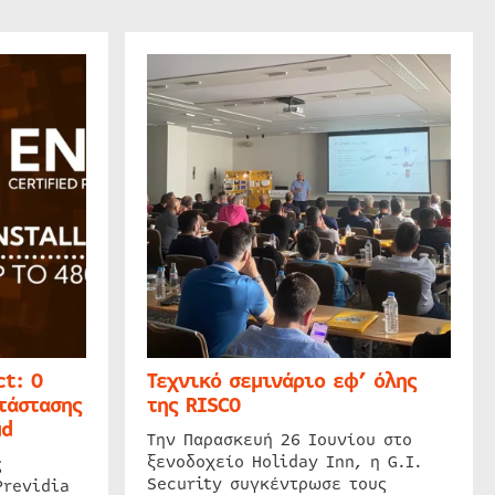
t: Ο
Τεχνικό σεμινάριο εφ’ όλης
τάστασης
της RISCO
ud
Την Παρασκευή 26 Ιουνίου στο
ξενοδοχείο Holiday Inn, η G.I.
ς
Security συγκέντρωσε τους
Previdia