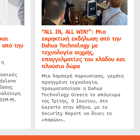
“ALL IN, ALL WIN!”: Μια
και
εκρηκτική εκδήλωση από την
 από την
Dahua Technology με
τεχνολογία αιχμής,
επαγγελματίες του κλάδου και
 η
πλούσια δώρα
βασικές
Μία λαμπερή παρουσίαση, γεμάτη
dalone
προηγμένη τεχνολογία,
βασης
πραγματοποίησε η Dahua
γαλύτερη
Technology Greece το απόγευμα
201M-M…
της Τρίτης, 9 Ιουνίου, στο
Gazarte στην Αθήνα, με το
Security Report να δίνει το
«παρών»…