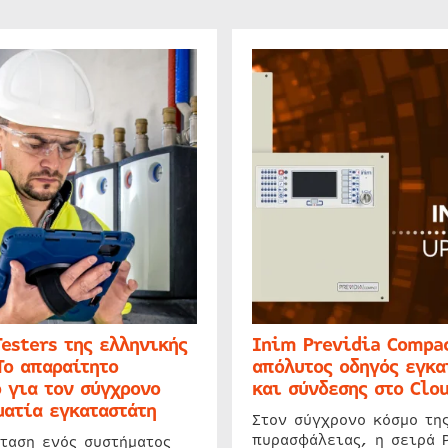
Testers της ελληνικής
Inim Previdia Compac
Το απαραίτητο
απόλυτος οδηγός εγκα
 για τον σύγχρονο
και σύνδεσης στο Clo
ατία εγκαταστάτη
Στον σύγχρονο κόσμο τη
πυρασφάλειας, η σειρά 
ταση ενός συστήματος