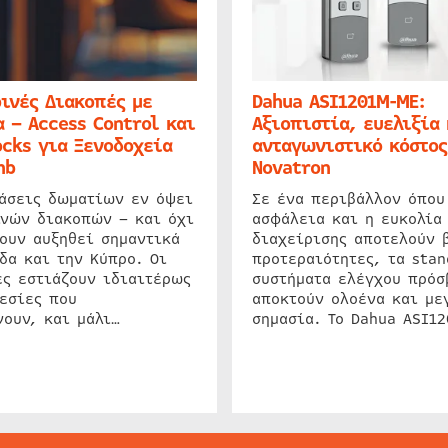
ινές Διακοπές με
Dahua ASI1201M-ME:
 – Access Control και
Αξιοπιστία, ευελιξία 
cks για Ξενοδοχεία
ανταγωνιστικό κόστος
nb
Novatron
ιάσεις δωματίων εν όψει
Σε ένα περιβάλλον όπου
ινών διακοπών – και όχι
ασφάλεια και η ευκολία
ουν αυξηθεί σημαντικά
διαχείρισης αποτελούν 
δα και την Κύπρο. Οι
προτεραιότητες, τα stan
ς εστιάζουν ιδιαιτέρως
συστήματα ελέγχου πρόσ
εσίες που
αποκτούν ολοένα και με
ουν, και μάλι…
σημασία. Το Dahua ASI1