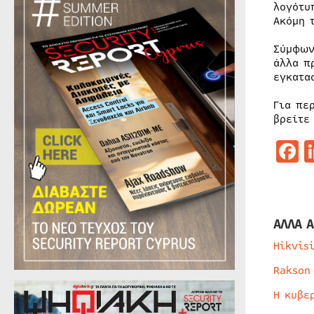
λογότυ
Ακόμη 
Σύμφων
άλλα π
εγκατασ
Για πε
βρείτε
F
ΑΛΛΑ Α
Hikvis
Rakson
Η κυβε