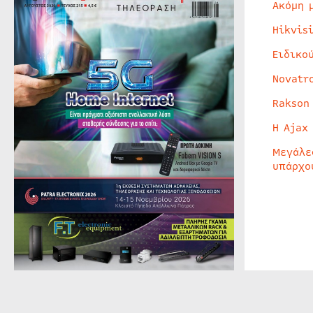
Ακόμη 
Hikvis
Ειδικο
Novatr
Rakson
Η Ajax
Μεγάλε
υπάρχο