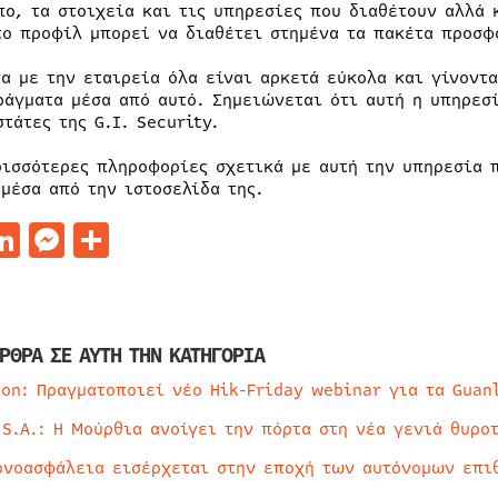
πο, τα στοιχεία και τις υπηρεσίες που διαθέτουν αλλά 
το προφίλ μπορεί να διαθέτει στημένα τα πακέτα προσφ
α με την εταιρεία όλα είναι αρκετά εύκολα και γίνοντα
ράγματα μέσα από αυτό. Σημειώνεται ότι αυτή η υπηρεσ
τάτες της G.I. Security.
ρισσότερες πληροφορίες σχετικά με αυτή την υπηρεσία π
 μέσα από την ιστοσελίδα της.
acebook
LinkedIn
Messenger
Μοιραστείτε
ΡΘΡΑ ΣΕ ΑΥΤΗ ΤΗΝ ΚΑΤΗΓΟΡΙΑ
ion: Πραγματοποιεί νέο Hik-Friday webinar για τα Guan
 S.A.: Η Μούρθια ανοίγει την πόρτα στη νέα γενιά θυρο
ρνοασφάλεια εισέρχεται στην εποχή των αυτόνομων επι