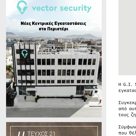
Η G.I.
εγκατα
Συγκεκ
από αυ
τους ζ
Σύμφων
που θέ