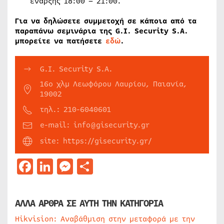
έναρξης 18:00 – 21:00.
Για να δηλώσετε συμμετοχή σε κάποια από τα
παραπάνω σεμινάρια της G.I. Security S.A.
μπορείτε να πατήσετε
εδώ
.
G.I. Security S.A.
16ο χλμ Λεωφόρου Λαυρίου, Παιανία,
19002
τηλ.: 210-6040601
e-mail: info@gisecurity.gr
site: https://gisecurity.gr/
Facebook
LinkedIn
Messenger
Μοιραστείτε
ΑΛΛΑ ΑΡΘΡΑ ΣΕ ΑΥΤΗ ΤΗΝ ΚΑΤΗΓΟΡΙΑ
Hikvision: Αναβάθμιση στην μεταφορά με την