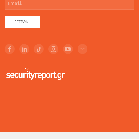
ΕΓΓΡΑΦΉ