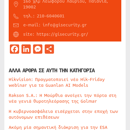
16ο χλμ Λεωφόρου Λαυρίου, Παιανία,
19002
τηλ.: 210-6040601
e-mail: info@gisecurity.gr
site: https://gisecurity.gr/
Facebook
LinkedIn
Messenger
Μοιραστείτε
ΑΛΛΑ ΑΡΘΡΑ ΣΕ ΑΥΤΗ ΤΗΝ ΚΑΤΗΓΟΡΙΑ
Hikvision: Πραγματοποιεί νέο Hik-Friday
webinar για τα Guanlan AI Models
Rakson S.A.: Η Μούρθια ανοίγει την πόρτα στη
νέα γενιά θυροτηλεόρασης της Golmar
Η κυβερνοασφάλεια εισέρχεται στην εποχή των
αυτόνομων επιθέσεων
Ακόμη μία σημαντική διάκριση για την ESA