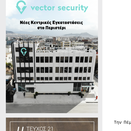
Την Πέ