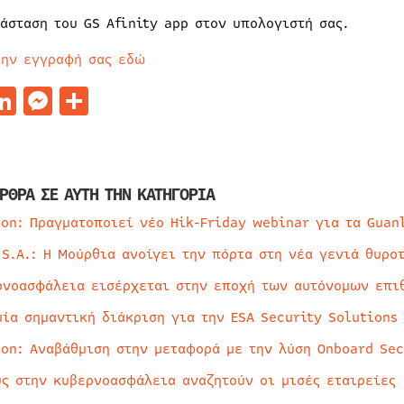
τάσταση του GS Afinity app στον υπολογιστή σας.
την εγγραφή σας εδώ
acebook
LinkedIn
Messenger
Μοιραστείτε
ΡΘΡΑ ΣΕ ΑΥΤΗ ΤΗΝ ΚΑΤΗΓΟΡΙΑ
ion: Πραγματοποιεί νέο Hik-Friday webinar για τα Guan
 S.A.: Η Μούρθια ανοίγει την πόρτα στη νέα γενιά θυρο
ρνοασφάλεια εισέρχεται στην εποχή των αυτόνομων επι
μία σημαντική διάκριση για την ESA Security Solutions
ion: Αναβάθμιση στην μεταφορά με την λύση Onboard Sec
ύς στην κυβερνοασφάλεια αναζητούν οι μισές εταιρείες