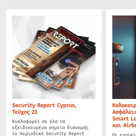
Security Report Cyprus,
Καλοκαιρ
Τεύχος 21
Ασφάλεια
Smart Lo
Κυκλοφορεί σε όλα τα
και Airb
εξειδικευμένα σημεία διανομής
το περιοδικό Security Report
Οι ενοικ