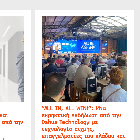
“ALL IN, ALL WIN!”: Μια
και
εκρηκτική εκδήλωση από την
 από την
Dahua Technology με
τεχνολογία αιχμής,
επαγγελματίες του κλάδου και
 η