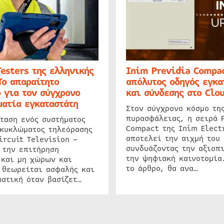
Testers της ελληνικής
Inim Previdia Compac
Το απαραίτητο
απόλυτος οδηγός εγκα
 για τον σύγχρονο
και σύνδεσης στο Clo
ατία εγκαταστάτη
Στον σύγχρονο κόσμο τη
πυρασφάλειας, η σειρά 
ταση ενός συστήματος
Compact της Inim Elect
 κυκλώματος τηλεόρασης
αποτελεί την αιχμή του 
ircuit Television –
συνδυάζοντας την αξιοπι
 την επιτήρηση
την ψηφιακή καινοτομία
 και μη χώρων και
το άρθρο, θα ανα…
 θεωρείται ασφαλής και
ατική όταν βασίζετ…