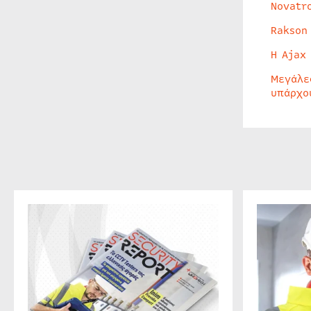
Novatr
Rakson
Η Ajax
Μεγάλε
υπάρχο