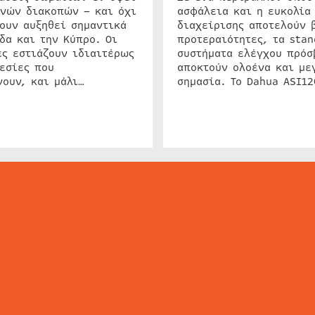
ινών διακοπών – και όχι
ασφάλεια και η ευκολία
ουν αυξηθεί σημαντικά
διαχείρισης αποτελούν 
δα και την Κύπρο. Οι
προτεραιότητες, τα stan
ς εστιάζουν ιδιαιτέρως
συστήματα ελέγχου πρόσ
εσίες που
αποκτούν ολοένα και με
ουν, και μάλι…
σημασία. Το Dahua ASI1
ΕΙΔΗΣΕΙΣ
ΤΑ ΝΕΑ ΤΗΣ ΑΓΟΡΑΣ
SECURITY NEWS
INTERSEC NEWS