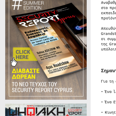
Αναβαθ
στα πρ
εκπαιδ
προϊόν
Απευθύ
Grands
οι συμ
της Gr
υπόλοι
Σημαν
Για τη
• Ένα 
• Ένα 
• Κινη