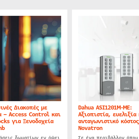
ινές Διακοπές με
Dahua ASI1201M-ME:
 – Access Control και
Αξιοπιστία, ευελιξία 
cks για Ξενοδοχεία
ανταγωνιστικό κόστος
nb
Novatron
ιάσεις δωματίων εν όψει
Σε ένα περιβάλλον όπου