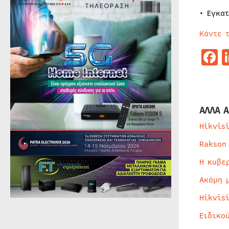
• Εγκα
Κάντε 
F
ΑΛΛΑ Α
Hikvis
Rakson
Η κυβε
Ακόμη 
Hikvis
Ειδικο