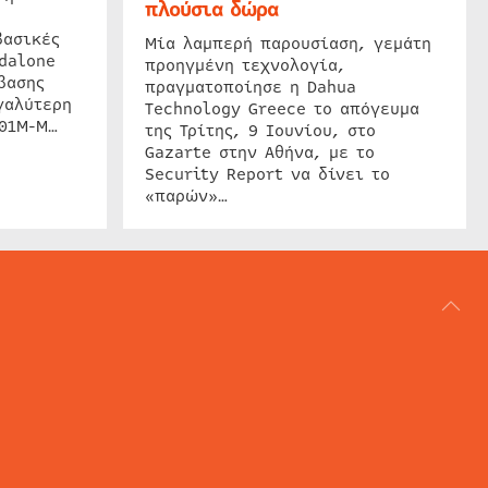
πλούσια δώρα
βασικές
Μία λαμπερή παρουσίαση, γεμάτη
dalone
προηγμένη τεχνολογία,
βασης
πραγματοποίησε η Dahua
γαλύτερη
Technology Greece το απόγευμα
201M-M…
της Τρίτης, 9 Ιουνίου, στο
Gazarte στην Αθήνα, με το
Security Report να δίνει το
«παρών»…
ΑΡΘΟΓΡΑΦΙΑ
REVIEWS
ACCESS CONTROL
IP SECURITY
ΕΓΚΑΤΑΣΤΑΣΕΙΣ