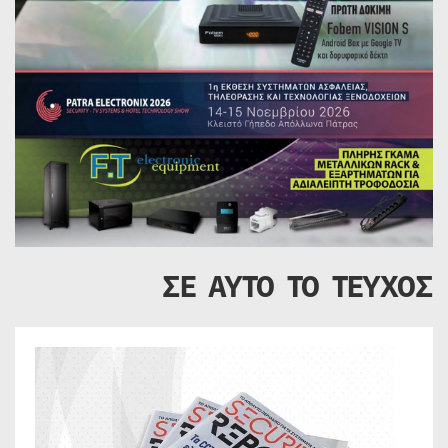
ΣΕ ΑΥΤΟ ΤΟ ΤΕΥΧΟΣ