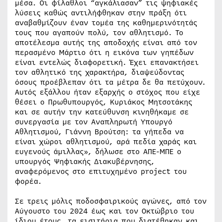
μέσα. Οι φίλαθλοι “αγκάλιασαν” τις ψηφιακές
λύσεις καθώς αντιλήφθηκαν στην πράξη ότι
αναβαθμίζουν έναν τομέα της καθημερινότητάς
τους που αγαπούν πολύ, τον αθλητισμό. Το
αποτέλεσμα αυτής της αποδοχής είναι από τον
περασμένο Μάρτιο ότι η εικόνα των γηπέδων
είναι εντελώς διαφορετική. Έχει επανακτήσει
τον αθλητικό της χαρακτήρα, διαψεύδοντας
όσους προέβλεπαν ότι τα μέτρα δε θα πετύχουν.
Αυτός εξάλλου ήταν εξαρχής ο στόχος που είχε
θέσει ο Πρωθυπουργός, Κυριάκος Μητσοτάκης
και σε αυτήν την κατεύθυνση κινηθήκαμε σε
συνεργασία με τον Αναπληρωτή Υπουργό
Αθλητισμού, Γιάννη Βρούτση: τα γήπεδα να
είναι χώροι αθλητισμού, αρά πεδία χαράς και
ευγενούς άμιλλας», δήλωσε στο ΑΠΕ-ΜΠΕ ο
υπουργός Ψηφιακής Διακυβέρνησης,
αναφερόμενος στο επιτυχημένο project του
φορέα.
Σε τρεις μόλις ποδοσφαιρικούς αγώνες, από τον
Αύγουστο του 2024 έως και τον Οκτώβριο του
ίδιου έτους, τα εισιτήρια που διατέθηκαν και