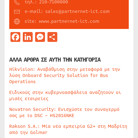
τηλ.: 210-7100000
e-mail: sales@partnernet-ict.com
site: www.partnernet-ict.com
Facebook
LinkedIn
Messenger
Μοιραστείτε
ΑΛΛΑ ΑΡΘΡΑ ΣΕ ΑΥΤΗ ΤΗΝ ΚΑΤΗΓΟΡΙΑ
Hikvision: Αναβάθμιση στην μεταφορά με την
λύση Onboard Security Solution for Bus
Operations
Ειδικούς στην κυβερνοασφάλεια αναζητούν οι
μισές εταιρείες
Novatron Security: Ενισχύστε τον συναγερμό
σας με το DSC – HS2016NKE
Rakson S.A.: Μία νέα εμπειρία G2+ στη Μαδρίτη
από την Golmar