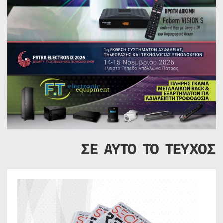
ΣΕ ΑΥΤΟ ΤΟ ΤΕΥΧΟΣ