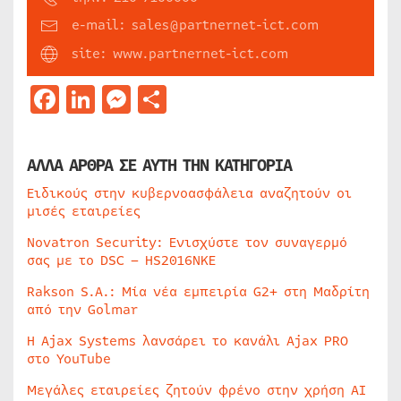
e-mail: sales@partnernet-ict.com
site: www.partnernet-ict.com
Facebook
LinkedIn
Messenger
Μοιραστείτε
ΑΛΛΑ ΑΡΘΡΑ ΣΕ ΑΥΤΗ ΤΗΝ ΚΑΤΗΓΟΡΙΑ
Ειδικούς στην κυβερνοασφάλεια αναζητούν οι
μισές εταιρείες
Novatron Security: Ενισχύστε τον συναγερμό
σας με το DSC – HS2016NKE
Rakson S.A.: Μία νέα εμπειρία G2+ στη Μαδρίτη
από την Golmar
Η Ajax Systems λανσάρει το κανάλι Ajax PRO
στο YouTube
Μεγάλες εταιρείες ζητούν φρένο στην χρήση AI