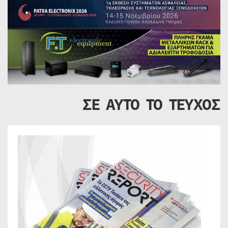
ΣΕ ΑΥΤΟ ΤΟ ΤΕΥΧΟΣ