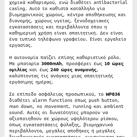
χημικά καθαρισμού, ενώ διαθέτει antibacterial
casing. Αυτό το καθιστά κατάλληλο για
βιομηχανικούς χώρους, κέντρα αποθήκευσης και
διανομής, χώρους υγείας, ξενοδοχειακές
εγκαταστάσεις και περιβάλλοντα όπου η
καθημερινή χρήση είναι απαιτητική. Δεν είναι
ένα τυπικό τηλέφωνο γραφείου. Είναι εργαλείο
εργασίας.
Η αυτονομία παίζει επίσης καθοριστικό ρόλο.
Με μπαταρία
3000mAh
, προσφέρει έως
10 ώρες
ομιλίας
και έως
240 ώρες αναμονής
,
καλύπτοντας τις ανάγκες μιας απαιτητικής
εργάσιμης ημέρας.
Σε επίπεδο ασφάλειας προσωπικού, το
WP836
διαθέτει alarm functions όπως push button,
man down, no movement, running και ambient
sound. Αυτές οι δυνατότητες μπορούν να
αξιοποιηθούν σε χώρους υψηλότερου ρίσκου,
όπως εγκαταστάσεις φύλαξης, βιομηχανικά
περιβάλλοντα, μεγάλες αποθήκες ή μεγάλες
ξενοδοχειακές εγκαταστάσεις, ενισχύοντας την