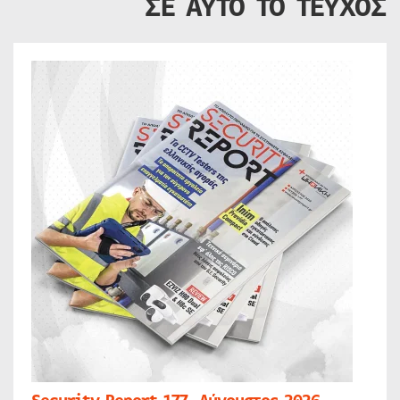
ΣΕ ΑΥΤΟ ΤΟ ΤΕΥΧΟΣ