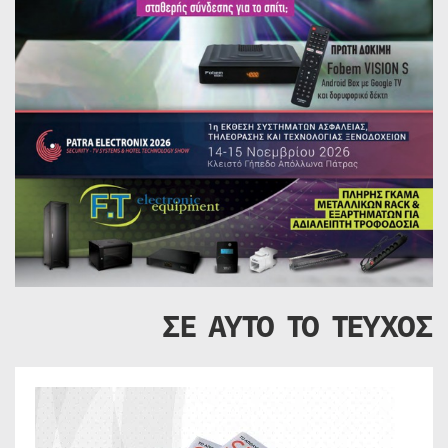
ΣΕ ΑΥΤΟ ΤΟ ΤΕΥΧΟΣ