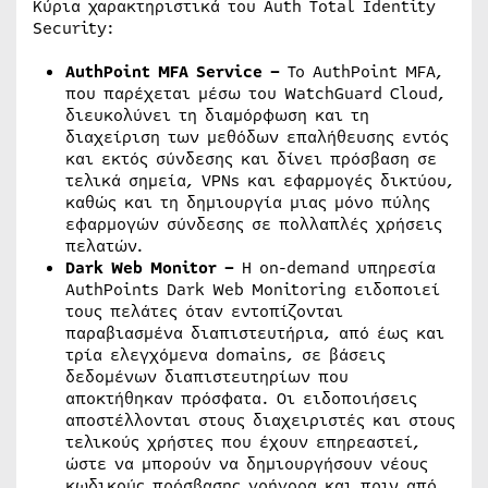
Κύρια χαρακτηριστικά του Auth Total Identity
Security:
AuthPoint
MFA
Service
–
Το AuthPoint MFA,
που παρέχεται μέσω του WatchGuard Cloud,
διευκολύνει τη διαμόρφωση και τη
διαχείριση των μεθόδων επαλήθευσης εντός
και εκτός σύνδεσης και δίνει πρόσβαση σε
τελικά σημεία, VPNs και εφαρμογές δικτύου,
καθώς και τη δημιουργία μιας μόνο πύλης
εφαρμογών σύνδεσης σε πολλαπλές χρήσεις
πελατών.
Dark
Web
Monitor
–
Η on-demand υπηρεσία
AuthPoints Dark Web Monitoring ειδοποιεί
τους πελάτες όταν εντοπίζονται
παραβιασμένα διαπιστευτήρια, από έως και
τρία ελεγχόμενα domains, σε βάσεις
δεδομένων διαπιστευτηρίων που
αποκτήθηκαν πρόσφατα. Οι ειδοποιήσεις
αποστέλλονται στους διαχειριστές και στους
τελικούς χρήστες που έχουν επηρεαστεί,
ώστε να μπορούν να δημιουργήσουν νέους
κωδικούς πρόσβασης γρήγορα και πριν από