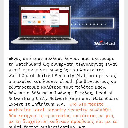
«Ένας από τους πολλούς λόγους που εκτιμούμε
τη WatchGuard ως συνεργάτη τεχνολογίας είναι
γιατί επεκτείνει συνεχώς το πλαίσιο της
WatchGuard Unified Security Platform με νέες
υπηρεσίες και λύσεις cloud, βοηθώντας μας να
εξυπηρετούμε καλύτερα τους πελάτες μας»,
δήλωσε ο δήλωσε o Ιωάννης Στέλλας, Head of
Networking Unit, Network Engineer, WatchGuard
Expert at Infinitum S.A.
«Το νέο πακέτο
AuthPoint Total Identity Security συνδυάζει
δύο κατηγορίες προστασίας ταυτότητας σε μια,
με τη διαχείριση κωδικών πρόσβασης και με το
multi-factor authentication, και