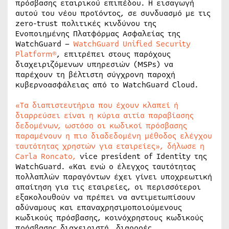
πρόσβασης εταιρικού επιπέδου. Η εισαγωγή
αυτού του νέου προϊόντος, σε συνδυασμό με τις
zero-trust πολιτικές κινδύνου της
Ενοποιημένης Πλατφόρμας Ασφαλείας της
WatchGuard –
WatchGuard Unified Security
Platform®
, επιτρέπει στους παρόχους
διαχειριζόμενων υπηρεσιών (MSPs) να
παρέχουν τη βέλτιστη σύγχρονη παροχή
κυβερνοασφάλειας από το WatchGuard Cloud.
«Τα διαπιστευτήρια που έχουν κλαπεί ή
διαρρεύσει είναι η κύρια αιτία παραβίασης
δεδομένων, ωστόσο οι κωδικοί πρόσβασης
παραμένουν η πιο διαδεδομένη μέθοδος ελέγχου
ταυτότητας χρηστών για εταιρείες», δήλωσε η
Carla Roncato,
vice president of Identity της
WatchGuard. «Και ενώ ο έλεγχος ταυτότητας
πολλαπλών παραγόντων έχει γίνει υποχρεωτική
απαίτηση για τις εταιρείες, οι περισσότεροι
εξακολουθούν να πρέπει να αντιμετωπίσουν
αδύναμους και επαναχρησιμοποιούμενους
κωδικούς πρόσβασης, κοινόχρηστους κωδικούς
πρόσβασης διαχειριστή, διαρροές