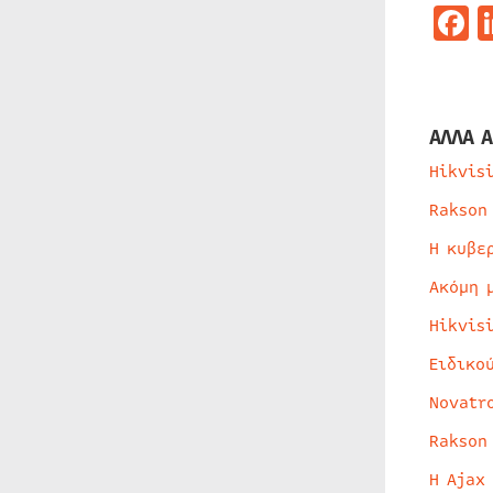
F
ΑΛΛΑ Α
Hikvis
Rakson
Η κυβε
Ακόμη 
Hikvis
Ειδικο
Novatr
Rakson
Η Ajax