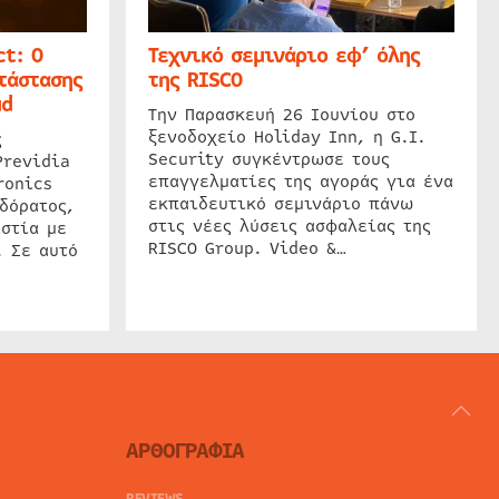
t: Ο
Τεχνικό σεμινάριο εφ’ όλης
τάστασης
της RISCO
ud
Την Παρασκευή 26 Ιουνίου στο
ξενοδοχείο Holiday Inn, η G.I.
ς
Security συγκέντρωσε τους
Previdia
επαγγελματίες της αγοράς για ένα
ronics
εκπαιδευτικό σεμινάριο πάνω
δόρατος,
στις νέες λύσεις ασφαλείας της
στία με
RISCO Group. Video &…
. Σε αυτό
ΑΡΘΟΓΡΑΦΙΑ
REVIEWS