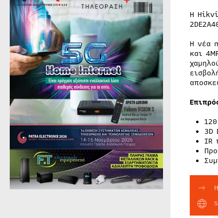
Η Hikv
2DE2A4
Η νέα 
και 4M
χαμηλο
εισβολ
αποσκε
Επιπρό
120
3D 
IR 
Προ
Συμ