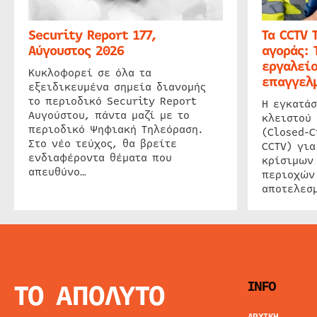
Security Report 177,
Τα CCTV 
Αύγουστος 2026
αγοράς: 
εργαλείο
Κυκλοφορεί σε όλα τα
επαγγελμ
εξειδικευμένα σημεία διανομής
το περιοδικό Security Report
Η εγκατάσ
Αυγούστου, πάντα μαζί με το
κλειστού
περιοδικό Ψηφιακή Τηλεόραση.
(Closed-C
Στο νέο τεύχος, θα βρείτε
CCTV) για
ενδιαφέροντα θέματα που
κρίσιμων
απευθύνο…
περιοχών
αποτελεσμ
ΤΟ ΑΠΟΛΥΤΟ
INFO
ΑΡΧΙΚΗ