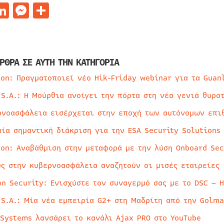
acebook
LinkedIn
Messenger
Μοιραστείτε
ΡΘΡΑ ΣΕ ΑΥΤΗ ΤΗΝ ΚΑΤΗΓΟΡΙΑ
ion: Πραγματοποιεί νέο Hik-Friday webinar για τα Guan
 S.A.: Η Μούρθια ανοίγει την πόρτα στη νέα γενιά θυρο
ρνοασφάλεια εισέρχεται στην εποχή των αυτόνομων επι
μία σημαντική διάκριση για την ESA Security Solutions
ion: Αναβάθμιση στην μεταφορά με την λύση Onboard Sec
ύς στην κυβερνοασφάλεια αναζητούν οι μισές εταιρείες
on Security: Ενισχύστε τον συναγερμό σας με το DSC – 
 S.A.: Μία νέα εμπειρία G2+ στη Μαδρίτη από την Golma
 Systems λανσάρει το κανάλι Ajax PRO στο YouTube