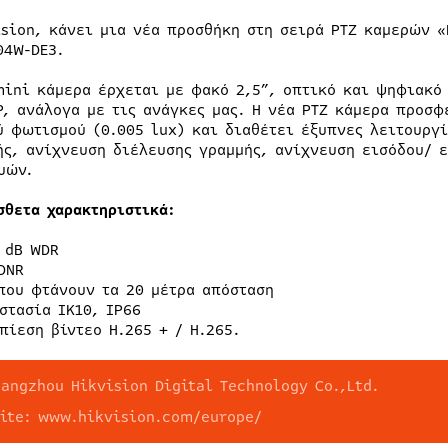
ision, κάνει μια νέα προσθήκη στη σειρά PTZ καμερών «
04W-DE3.
mini κάμερα έρχεται με φακό 2,5”, οπτικό και ψηφιακό 
P, ανάλογα με τις ανάγκες μας. Η νέα PTZ κάμερα προσφ
ύ φωτισμού (0.005 lux) και διαθέτει έξυπνες λειτουργ
ής, ανίχνευση διέλευσης γραμμής, ανίχνευση εισόδου/ 
υών.
σθετα χαρακτηριστικά:
 dB WDR
DNR
που φτάνουν τα 20 μέτρα απόσταση
στασία IK10, IP66
πίεση βίντεο H.265 + / H.265.
Hangzhou Hikvision Digital Technology Co.,Ltd.
site: www.hikvision.com/europe/