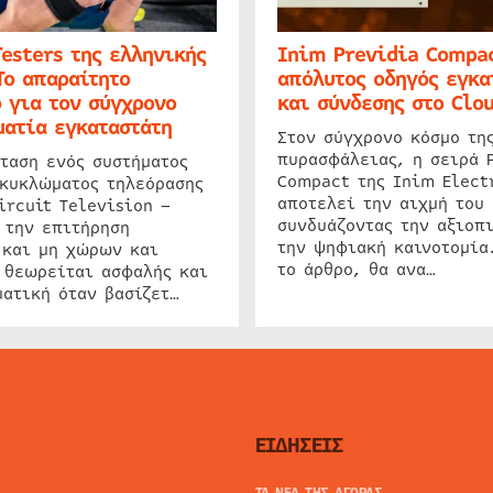
Testers της ελληνικής
Inim Previdia Compac
Το απαραίτητο
απόλυτος οδηγός εγκα
 για τον σύγχρονο
και σύνδεσης στο Clo
ατία εγκαταστάτη
Στον σύγχρονο κόσμο τη
πυρασφάλειας, η σειρά 
ταση ενός συστήματος
Compact της Inim Elect
 κυκλώματος τηλεόρασης
αποτελεί την αιχμή του 
ircuit Television –
συνδυάζοντας την αξιοπι
 την επιτήρηση
την ψηφιακή καινοτομία
 και μη χώρων και
το άρθρο, θα ανα…
 θεωρείται ασφαλής και
ατική όταν βασίζετ…
ΕΙΔΗΣΕΙΣ
ΤΑ ΝΕΑ ΤΗΣ ΑΓΟΡΑΣ