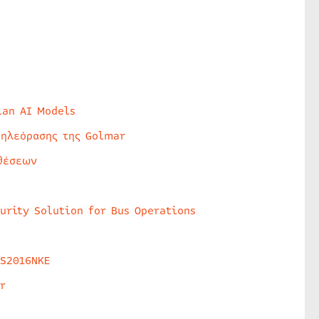
lan AI Models
τηλεόρασης της Golmar
θέσεων
urity Solution for Bus Operations
HS2016NKE
r