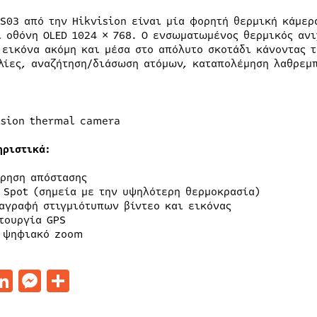
TS03 από την Hikvision είναι μία φορητή θερμική κάμε
ι οθόνη OLED 1024 × 768. Ο ενσωματωμένος θερμικός αν
 εικόνα ακόμη και μέσα στο απόλυτο σκοτάδι κάνοντας 
λίες, αναζήτηση/διάσωση ατόμων, καταπολέμηση λαθρεμπ
ηριστικά:
ρηση απόστασης
 Spot (σημεία με την υψηλότερη θερμοκρασία)
αγραφή στιγμιότυπων βίντεο και εικόνας
τουργία GPS
 ψηφιακό zoom
acebook
LinkedIn
Messenger
Μοιραστείτε