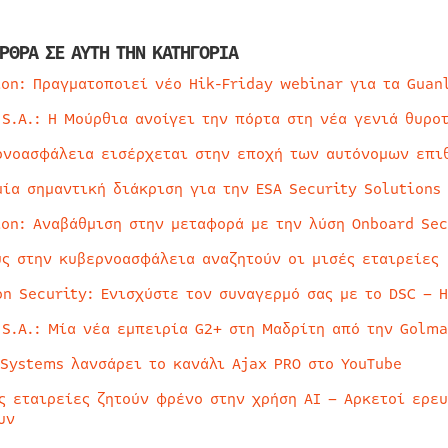
ΡΘΡΑ ΣΕ ΑΥΤΗ ΤΗΝ ΚΑΤΗΓΟΡΙΑ
ion: Πραγματοποιεί νέο Hik-Friday webinar για τα Guan
 S.A.: Η Μούρθια ανοίγει την πόρτα στη νέα γενιά θυρο
ρνοασφάλεια εισέρχεται στην εποχή των αυτόνομων επι
μία σημαντική διάκριση για την ESA Security Solutions
ion: Αναβάθμιση στην μεταφορά με την λύση Onboard Sec
ύς στην κυβερνοασφάλεια αναζητούν οι μισές εταιρείες
on Security: Ενισχύστε τον συναγερμό σας με το DSC – 
 S.A.: Μία νέα εμπειρία G2+ στη Μαδρίτη από την Golma
 Systems λανσάρει το κανάλι Ajax PRO στο YouTube
ς εταιρείες ζητούν φρένο στην χρήση AI – Αρκετοί ερε
υν