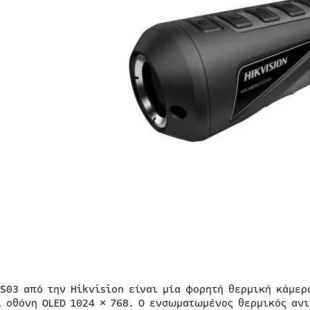
TS03 από την Hikvision είναι μία φορητή θερμική κάμε
ι οθόνη OLED 1024 × 768. Ο ενσωματωμένος θερμικός αν