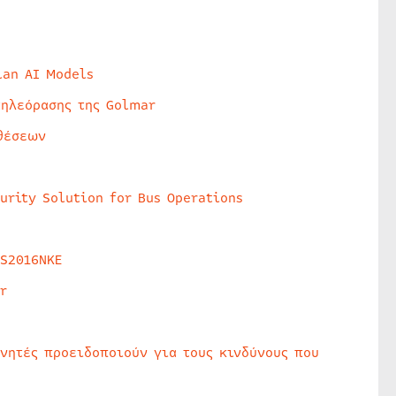
lan AI Models
τηλεόρασης της Golmar
θέσεων
urity Solution for Bus Operations
HS2016NKE
r
υνητές προειδοποιούν για τους κινδύνους που