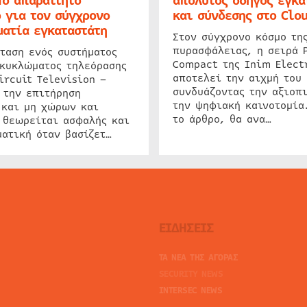
Το απαραίτητο
απόλυτος οδηγός εγκα
 για τον σύγχρονο
και σύνδεσης στο Clo
ατία εγκαταστάτη
Στον σύγχρονο κόσμο τη
πυρασφάλειας, η σειρά 
ταση ενός συστήματος
Compact της Inim Elect
 κυκλώματος τηλεόρασης
αποτελεί την αιχμή του 
ircuit Television –
συνδυάζοντας την αξιοπι
 την επιτήρηση
την ψηφιακή καινοτομία
 και μη χώρων και
το άρθρο, θα ανα…
 θεωρείται ασφαλής και
ατική όταν βασίζετ…
ΕΙΔΗΣΕΙΣ
ΤΑ ΝΕΑ ΤΗΣ ΑΓΟΡΑΣ
SECURITY NEWS
INTERSEC NEWS