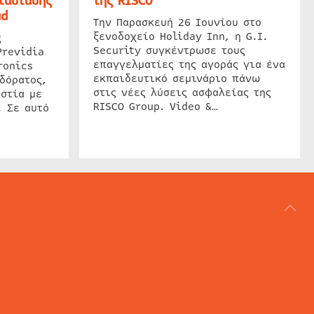
τάστασης
της RISCO
ud
Την Παρασκευή 26 Ιουνίου στο
ξενοδοχείο Holiday Inn, η G.I.
ς
Security συγκέντρωσε τους
Previdia
επαγγελματίες της αγοράς για ένα
ronics
εκπαιδευτικό σεμινάριο πάνω
δόρατος,
στις νέες λύσεις ασφαλείας της
στία με
RISCO Group. Video &…
. Σε αυτό
ΑΡΘΟΓΡΑΦΙΑ
REVIEWS
ACCESS CONTROL
IP SECURITY