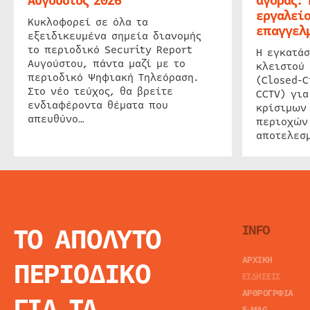
Αύγουστος 2026
αγοράς: 
εργαλείο
Κυκλοφορεί σε όλα τα
επαγγελμ
εξειδικευμένα σημεία διανομής
το περιοδικό Security Report
Η εγκατάσ
Αυγούστου, πάντα μαζί με το
κλειστού
περιοδικό Ψηφιακή Τηλεόραση.
(Closed-C
Στο νέο τεύχος, θα βρείτε
CCTV) για
ενδιαφέροντα θέματα που
κρίσιμων
απευθύνο…
περιοχών
αποτελεσμ
ΤΟ ΑΠΟΛΥΤΟ
INFO
ΑΡΧΙΚΗ
ΠΕΡΙΟΔΙΚΟ
ΕΙΔΗΣΕΙΣ
ΑΡΘΡΟΓΡΦΙΑ
ΓΙΑ ΤΑ