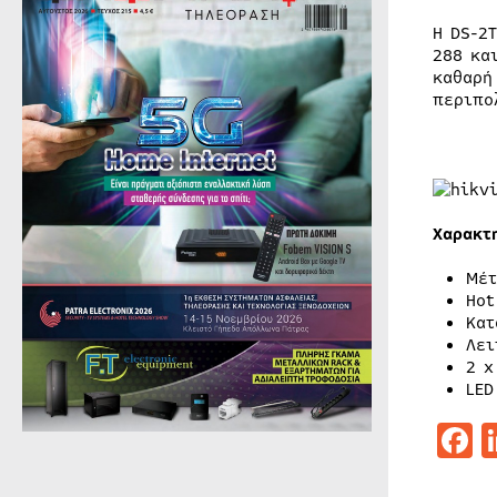
Η DS-2
288 κα
καθαρή
περιπο
Χαρακτ
Μέτ
Hot
Κατ
Λει
2 x
LED
F