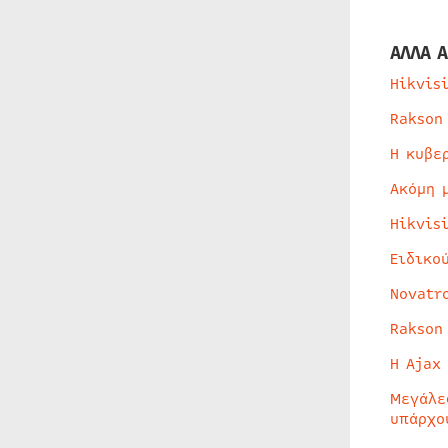
ΑΛΛΑ Α
Hikvis
Rakson
Η κυβε
Ακόμη 
Hikvis
Ειδικο
Novatr
Rakson
Η Ajax
Μεγάλε
υπάρχο