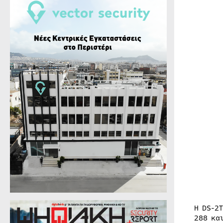
Η DS-2
288 κα