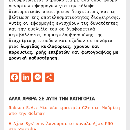
ενσωματώνεται απρόσκοπτα με ένα ευρύ φάσμα
σεναρίων εφαρμογών για την κάλυψη
διαφορετικών απαιτήσεων διαχείρισης και τη
βελτίωση της αποτελεσματικότητας διαχείρισης.
Αυτές οι εφαρμογές ενισχύουν τις δυνατότητες
και την ευελιξία του σε διαφορετικά
περιβάλλοντα, συμπεριλαμβανομένης της
διαχείρισης εισόδων και εξόδων σε σενάρια
μίας
λωρίδας κυκλοφορίας
,
χρόνου και
παρουσίας
,
ροής επιβατών
και
φωτογραφίας με
χρονική καθυστέρηση
.
Facebook
LinkedIn
Messenger
Μοιραστείτε
ΑΛΛΑ ΑΡΘΡΑ ΣΕ ΑΥΤΗ ΤΗΝ ΚΑΤΗΓΟΡΙΑ
Rakson S.A.: Μία νέα εμπειρία G2+ στη Μαδρίτη
από την Golmar
Η Ajax Systems λανσάρει το κανάλι Ajax PRO
στο YouTube