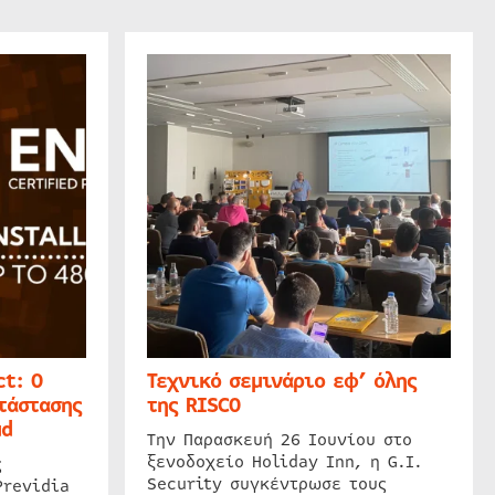
t: Ο
Τεχνικό σεμινάριο εφ’ όλης
τάστασης
της RISCO
ud
Την Παρασκευή 26 Ιουνίου στο
ξενοδοχείο Holiday Inn, η G.I.
ς
Security συγκέντρωσε τους
Previdia