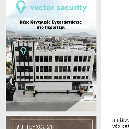
Η Hikv
νέο επ