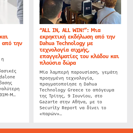
“ALL IN, ALL WIN!”: Μια
και
εκρηκτική εκδήλωση από την
 από την
Dahua Technology με
τεχνολογία αιχμής,
επαγγελματίες του κλάδου και
 η
πλούσια δώρα
βασικές
Μία λαμπερή παρουσίαση, γεμάτη
dalone
προηγμένη τεχνολογία,
βασης
πραγματοποίησε η Dahua
γαλύτερη
Technology Greece το απόγευμα
201M-M…
της Τρίτης, 9 Ιουνίου, στο
Gazarte στην Αθήνα, με το
Security Report να δίνει το
«παρών»…