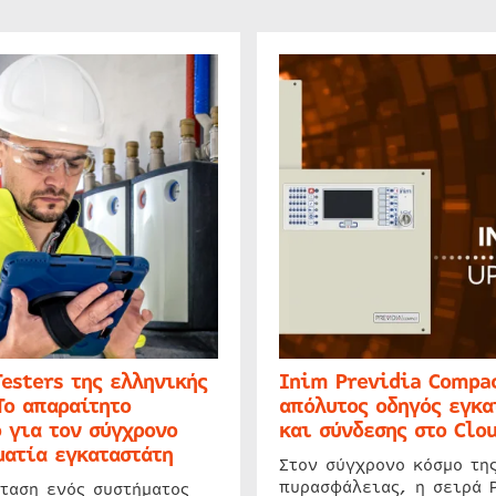
Testers της ελληνικής
Inim Previdia Compac
Το απαραίτητο
απόλυτος οδηγός εγκα
 για τον σύγχρονο
και σύνδεσης στο Clo
ατία εγκαταστάτη
Στον σύγχρονο κόσμο τη
πυρασφάλειας, η σειρά 
ταση ενός συστήματος