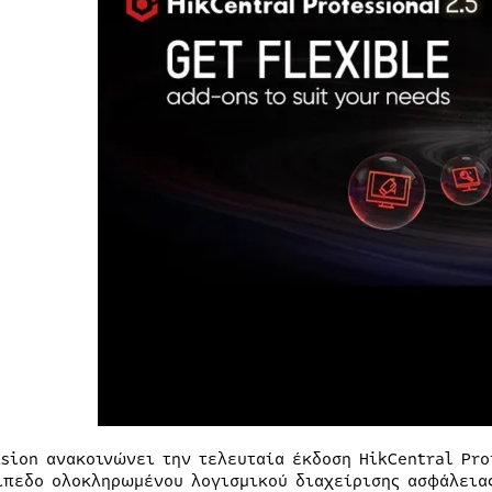
ision ανακοινώνει την τελευταία έκδοση HikCentral Pro
ίπεδο ολοκληρωμένου λογισμικού διαχείρισης ασφάλεια