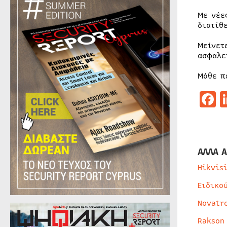
Με νέε
διατίθ
Μείνετ
ασφαλε
Μάθε π
F
ΑΛΛΑ Α
Hikvis
Ειδικο
Novatr
Rakson