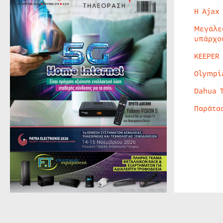
Η Ajax
Μεγάλε
υπάρχο
KEEPER
Olympi
Dahua 
Παράτα