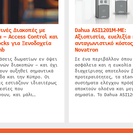
ινές Διακοπές με
Dahua ASI1201M-ME:
 – Access Control και
Αξιοπιστία, ευελιξία 
cks για Ξενοδοχεία
ανταγωνιστικό κόστος
nb
Novatron
ιάσεις δωματίων εν όψει
Σε ένα περιβάλλον όπου
ινών διακοπών – και όχι
ασφάλεια και η ευκολία
ουν αυξηθεί σημαντικά
διαχείρισης αποτελούν 
δα και την Κύπρο. Οι
προτεραιότητες, τα stan
ς εστιάζουν ιδιαιτέρως
συστήματα ελέγχου πρόσ
εσίες που
αποκτούν ολοένα και με
ουν, και μάλι…
σημασία. Το Dahua ASI1