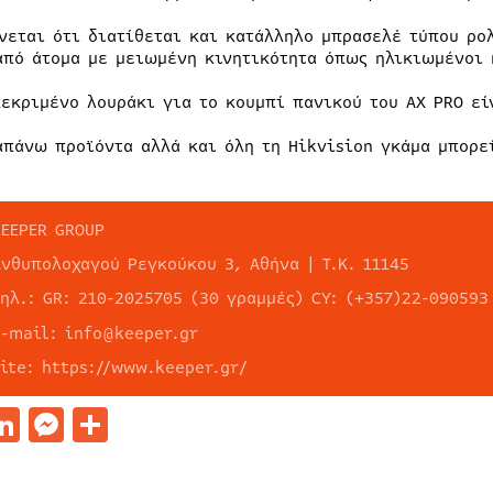
νεται ότι διατίθεται και κατάλληλο μπρασελέ τύπου ρο
από άτομα με μειωμένη κινητικότητα όπως ηλικιωμένοι 
κεκριμένο λουράκι για το κουμπί πανικού του AX PRO ε
απάνω προϊόντα αλλά και όλη τη Hikvision γκάμα μπορε
KEEPER GROUP
Ανθυπολοχαγού Ρεγκούκου 3, Αθήνα | Τ.Κ. 11145
τηλ.: GR: 210-2025705 (30 γραμμές) CY: (+357)22-090593
e-mail: info@keeper.gr
site: https://www.keeper.gr/
acebook
LinkedIn
Messenger
Μοιραστείτε