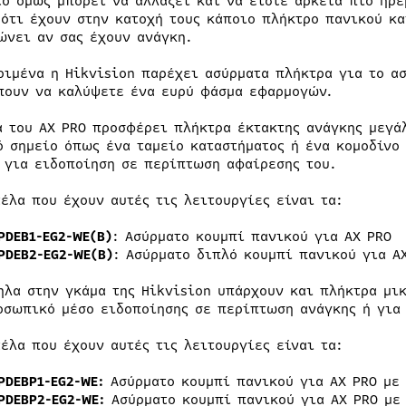
τό όμως μπορεί να αλλάξει και να είστε αρκετά πιο ήρ
 ότι έχουν στην κατοχή τους κάποιο πλήκτρο πανικού κα
ώνει αν σας έχουν ανάγκη.
ριμένα η Hikvision παρέχει ασύρματα πλήκτρα για το α
πουν να καλύψετε ένα ευρύ φάσμα εφαρμογών.
α του AX PRO προσφέρει πλήκτρα έκτακτης ανάγκης μεγά
ό σημείο όπως ένα ταμείο καταστήματος ή ένα κομοδίνο
 για ειδοποίηση σε περίπτωση αφαίρεσης του.
τέλα που έχουν αυτές τις λειτουργίες είναι τα:
PDEB1-EG2-WE(B)
: Ασύρματο κουμπί πανικού για AX PRO
PDEB2-EG2-WE(B)
: Ασύρματο διπλό κουμπί πανικού για A
ηλα στην γκάμα της Hikvision υπάρχουν και πλήκτρα μι
οσωπικό μέσο ειδοποίησης σε περίπτωση ανάγκης ή για 
τέλα που έχουν αυτές τις λειτουργίες είναι τα:
PDEBP1-EG2-WE:
Ασύρματο κουμπί πανικού για AX PRO με
PDEBP2-EG2-WE:
Ασύρματο κουμπί πανικού για AX PRO με