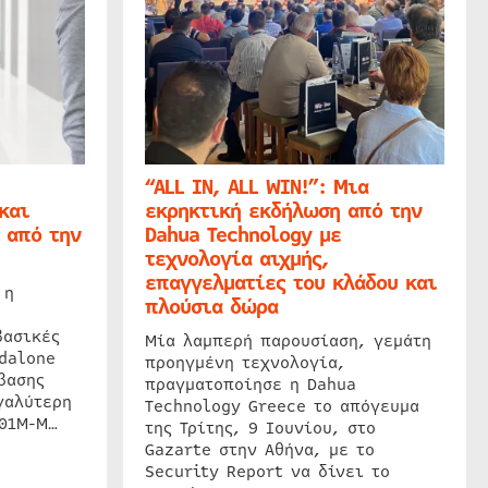
“ALL IN, ALL WIN!”: Μια
και
εκρηκτική εκδήλωση από την
 από την
Dahua Technology με
τεχνολογία αιχμής,
επαγγελματίες του κλάδου και
 η
πλούσια δώρα
βασικές
Μία λαμπερή παρουσίαση, γεμάτη
dalone
προηγμένη τεχνολογία,
βασης
πραγματοποίησε η Dahua
γαλύτερη
Technology Greece το απόγευμα
201M-M…
της Τρίτης, 9 Ιουνίου, στο
Gazarte στην Αθήνα, με το
Security Report να δίνει το