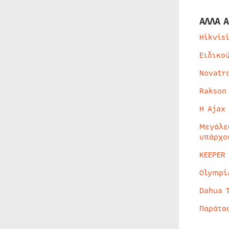
ΑΛΛΑ Α
Hikvis
Ειδικο
Novatr
Rakson
Η Ajax
Μεγάλε
υπάρχο
KEEPER
Olympi
Dahua 
Παράτα