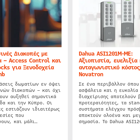
ινές Διακοπές με
Dahua ASI1201M-ME:
 – Access Control και
Αξιοπιστία, ευελιξία 
cks για Ξενοδοχεία
ανταγωνιστικό κόστος
nb
Novatron
ιάσεις δωματίων εν όψει
Σε ένα περιβάλλον όπου
ινών διακοπών – και όχι
ασφάλεια και η ευκολία
ουν αυξηθεί σημαντικά
διαχείρισης αποτελούν 
δα και την Κύπρο. Οι
προτεραιότητες, τα stan
ς εστιάζουν ιδιαιτέρως
συστήματα ελέγχου πρόσ
εσίες που
αποκτούν ολοένα και με
ουν, και μάλι…
σημασία. Το Dahua ASI1