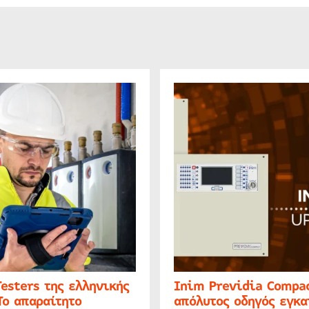
Testers της ελληνικής
Inim Previdia Compac
Το απαραίτητο
απόλυτος οδηγός εγκα