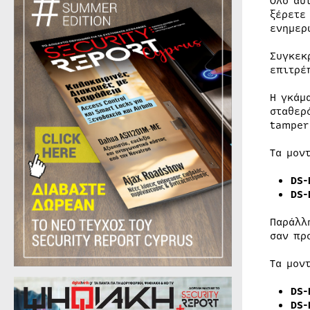
Όλο αυ
ξέρετε
ενημερ
Συγκεκ
επιτρέ
Η γκάμ
σταθερ
tamper
Τα μον
DS-
DS-
Παράλλ
σαν πρ
Τα μον
DS-
DS-