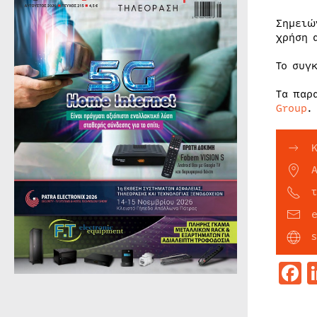
Σημειώ
χρήση 
Το συγ
Τα παρ
Group
.
F