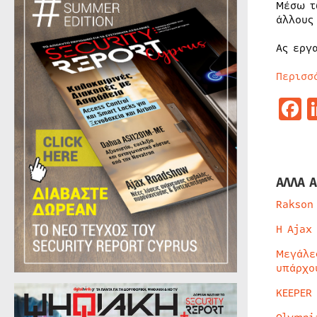
Μέσω τ
άλλους
Ας εργ
Περισσ
F
ΑΛΛΑ Α
Rakson
Η Ajax
Μεγάλε
υπάρχο
KEEPER