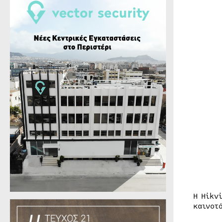
Η Hikv
καινοτ