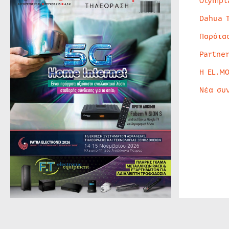
Olympi
Dahua 
Παράτα
Partne
Η EL.M
Νέα συ