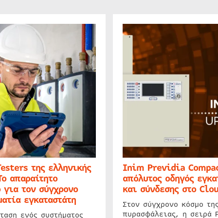
Testers της ελληνικής
Inim Previdia Compac
Το απαραίτητο
απόλυτος οδηγός εγκα
 για τον σύγχρονο
και σύνδεσης στο Clo
ατία εγκαταστάτη
Στον σύγχρονο κόσμο τη
πυρασφάλειας, η σειρά 
ταση ενός συστήματος