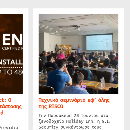
t: Ο
Τεχνικό σεμινάριο εφ’ όλης
τάστασης
της RISCO
ud
Την Παρασκευή 26 Ιουνίου στο
ξενοδοχείο Holiday Inn, η G.I.
ς
Security συγκέντρωσε τους
Previdia