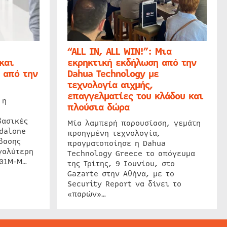
“ALL IN, ALL WIN!”: Μια
και
εκρηκτική εκδήλωση από την
 από την
Dahua Technology με
τεχνολογία αιχμής,
επαγγελματίες του κλάδου και
 η
πλούσια δώρα
βασικές
Μία λαμπερή παρουσίαση, γεμάτη
dalone
προηγμένη τεχνολογία,
βασης
πραγματοποίησε η Dahua
γαλύτερη
Technology Greece το απόγευμα
201M-M…
της Τρίτης, 9 Ιουνίου, στο
Gazarte στην Αθήνα, με το
Security Report να δίνει το
«παρών»…