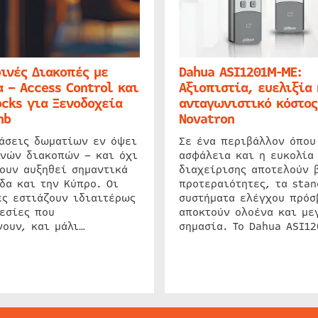
ινές Διακοπές με
Dahua ASI1201M-ME:
 – Access Control και
Αξιοπιστία, ευελιξία 
cks για Ξενοδοχεία
ανταγωνιστικό κόστος
nb
Novatron
ιάσεις δωματίων εν όψει
Σε ένα περιβάλλον όπου
ινών διακοπών – και όχι
ασφάλεια και η ευκολία
ουν αυξηθεί σημαντικά
διαχείρισης αποτελούν 
δα και την Κύπρο. Οι
προτεραιότητες, τα stan
ς εστιάζουν ιδιαιτέρως
συστήματα ελέγχου πρόσ
εσίες που
αποκτούν ολοένα και με
ουν, και μάλι…
σημασία. Το Dahua ASI1