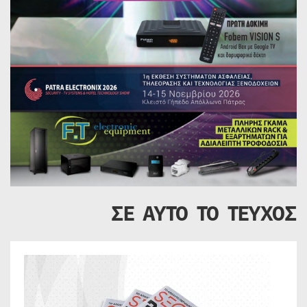
ΣΕ ΑΥΤΟ ΤΟ ΤΕΥΧΟΣ