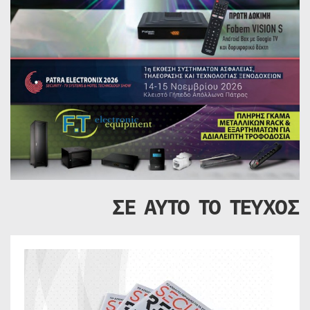
ΣΕ ΑΥΤΟ ΤΟ ΤΕΥΧΟΣ