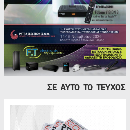
ΣΕ ΑΥΤΟ ΤΟ ΤΕΥΧΟΣ