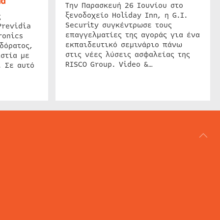
ud
Την Παρασκευή 26 Ιουνίου στο
ξενοδοχείο Holiday Inn, η G.I.
ς
Security συγκέντρωσε τους
Previdia
επαγγελματίες της αγοράς για ένα
ronics
εκπαιδευτικό σεμινάριο πάνω
δόρατος,
στις νέες λύσεις ασφαλείας της
στία με
RISCO Group. Video &…
. Σε αυτό
ΑΡΘΟΓΡΑΦΙΑ
REVIEWS
ACCESS CONTROL
IP SECURITY
ΕΓΚΑΤΑΣΤΑΣΕΙΣ