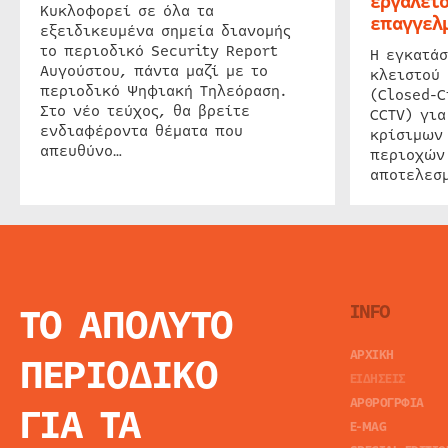
εργαλείο
Κυκλοφορεί σε όλα τα
επαγγελμ
εξειδικευμένα σημεία διανομής
το περιοδικό Security Report
Η εγκατάσ
Αυγούστου, πάντα μαζί με το
κλειστού
περιοδικό Ψηφιακή Τηλεόραση.
(Closed-C
Στο νέο τεύχος, θα βρείτε
CCTV) για
ενδιαφέροντα θέματα που
κρίσιμων
απευθύνο…
περιοχών
αποτελεσμ
ΤΟ ΑΠΟΛΥΤΟ
INFO
ΑΡΧΙΚΗ
ΠΕΡΙΟΔΙΚΟ
ΕΙΔΗΣΕΙΣ
ΑΡΘΡΟΓΡΦΙΑ
ΓΙΑ ΤΑ
E-MAG