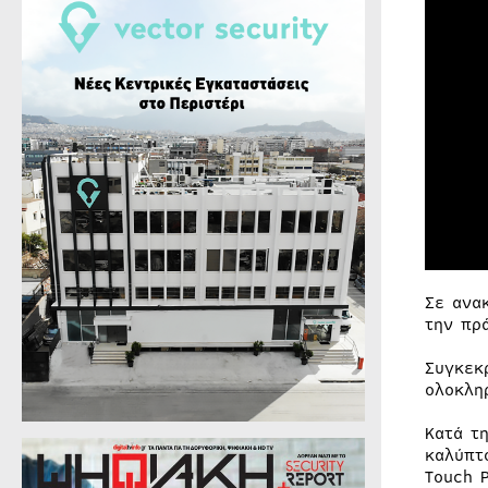
Σε ανα
την πρ
Συγκεκ
ολοκλη
Κατά τ
καλύπτ
Touch 