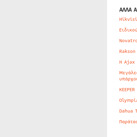
ΑΛΛΑ Α
Hikvis
Ειδικο
Novatr
Rakson
Η Ajax
Μεγάλε
υπάρχο
KEEPER
Olympi
Dahua 
Παράτα