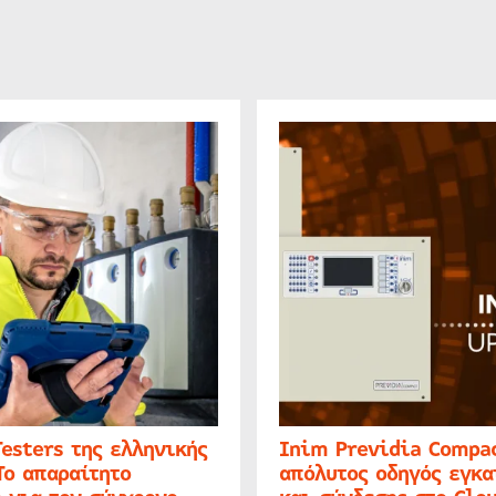
Testers της ελληνικής
Inim Previdia Compac
Το απαραίτητο
απόλυτος οδηγός εγκα