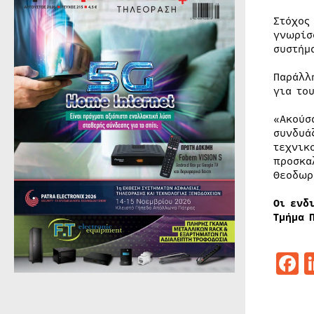
Στόχος
γνωρίσ
συστήμ
Παράλλ
για το
«Ακούσ
συνδυά
τεχνικ
προσκα
Θεοδωρ
Οι ενδ
Τμήμα 
F