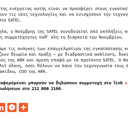
 της ενέργειας αυτής είναι να προσφέρει στους εγκατασ
ουν τις νέες τεχνολογίες και να ενισχύσουν την τεχνο
ατα SATEL.
ηλα, ο Νοέμβρης της SATEL συνοδεύεται από εκπλήξεις κ
υς συμμετέχοντες καθ’ όλη τη διάρκεια του Νοεμβρίου.
αμε τις ανάγκες των επαγγελματιών της εγκατάστασης κ
ζουν θεωρία και πράξη – με διαδραστικά webinars, δοκ
ούς της ARK και άμεση επαφή με τα προϊόντα SATEL. Ο Νο
λεί όλους, όσοι θέλουν να πάνε την τεχνογνωσία τους 
ακίδου, COO της ARK.
ιαφερόμενοι μπορούν να δηλώσουν συμμετοχή στο link
ε
Πωλήσεων στο 212 808 2100
.
acebook
LinkedIn
Messenger
Μοιραστείτε