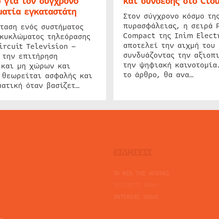
 για τον σύγχρονο
και σύνδεσης στο Clo
ατία εγκαταστάτη
Στον σύγχρονο κόσμο τη
πυρασφάλειας, η σειρά 
ταση ενός συστήματος
Compact της Inim Elect
 κυκλώματος τηλεόρασης
αποτελεί την αιχμή του 
ircuit Television –
συνδυάζοντας την αξιοπι
 την επιτήρηση
την ψηφιακή καινοτομία
 και μη χώρων και
το άρθρο, θα ανα…
 θεωρείται ασφαλής και
ατική όταν βασίζετ…
ΕΙΔΗΣΕΙΣ
ΤΑ ΝΕΑ ΤΗΣ ΑΓΟΡΑΣ
SECURITY NEWS
INTERSEC NEWS