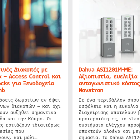
ινές Διακοπές με
Dahua ASI1201M-ME:
 – Access Control και
Αξιοπιστία, ευελιξία 
cks για Ξενοδοχεία
ανταγωνιστικό κόστος
nb
Novatron
ιάσεις δωματίων εν όψει
Σε ένα περιβάλλον όπου
ινών διακοπών – και όχι
ασφάλεια και η ευκολία
ουν αυξηθεί σημαντικά
διαχείρισης αποτελούν 
δα και την Κύπρο. Οι
προτεραιότητες, τα stan
ς εστιάζουν ιδιαιτέρως
συστήματα ελέγχου πρόσ
εσίες που
αποκτούν ολοένα και με
ουν, και μάλι…
σημασία. Το Dahua ASI1