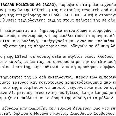
RIACARD HOLDINGS AG (ACAG)
, κορυφαία εταιρεία τεχνολ
ων μετοχών της LSTech, μιας εταιρείας research and da
ηση της επιχείρησης σε Ευρώ 1.600.000. Αυτή η στρατηγ
ι λύσεις τεχνολογικής αιχμής στους πελάτες της σε όλο
ch ειδικεύεται στη δημιουργία καινοτόμων εφαρμογών π
ιωτικούς οργανισμούς να εκμεταλλευτούν το πραγματικό
κειται στη συλλογή, επεξεργασία και ανάλυση πολύπλοκ
, αξιοποιήσιμες πληροφορίες που οδηγούν σε έξυπνη λ
αση της LSTech σε λύσεις data analytics στους κλάδου
ιών κοινής ωφέλειας, σε συνδυασμό με την εξειδίκευσή 
chine learning, την καθιστά ιδανική προσθήκη, σύμφων
στηριότητες της LSTech εκτείνονται, πέραν των εμπορι
μματα έρευνας και καινοτομίας χρηματοδοτούμενα από τ
, που της επιτρέπουν να αποκτά τεχνογνωσία και να αξ
tive AI, privacy preserving analytics, large language
αμμίζεται απόλυτα με το όραμα της ACAG για το μέλλον.
η εξαγορά υπογραμμίζει την ισχυρή δέσμευσή μας για ε
ογία”,
δήλωσε ο Μανώλης Κόντος, Διευθύνων Σύμβουλος 