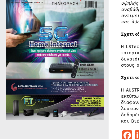
υψηλής
αναβάθ
αντιμε
και λύ
Σχετικ
Η LSTe
ιστορι
δυνατό
στους 
Σχετικ
Η AUST
εκτύπω
διαφάν
λύσεων
δεδομέ
και Βι
F