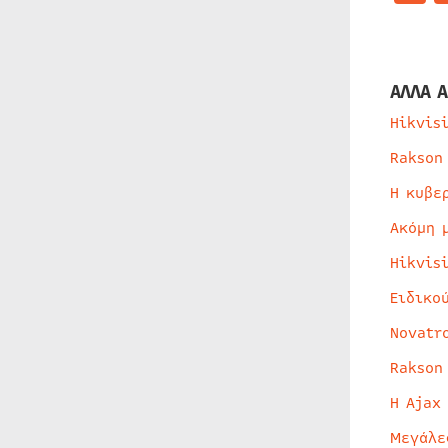
ΑΛΛΑ Α
Hikvis
Rakson
Η κυβε
Ακόμη 
Hikvis
Ειδικο
Novatr
Rakson
Η Ajax
Μεγάλε