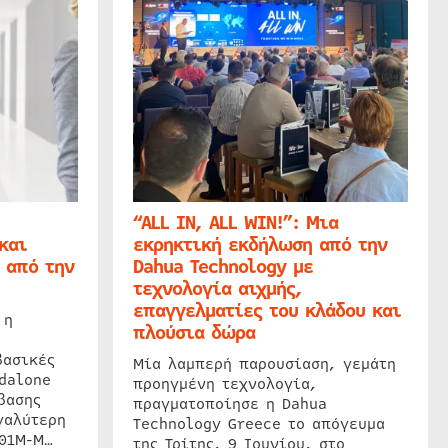
“ALL IN, ALL WIN!”: Μια
και
εκρηκτική εκδήλωση από την
 από την
Dahua Technology με
τεχνολογία αιχμής,
επαγγελματίες του κλάδου και
 η
πλούσια δώρα
βασικές
Μία λαμπερή παρουσίαση, γεμάτη
dalone
προηγμένη τεχνολογία,
βασης
πραγματοποίησε η Dahua
γαλύτερη
Technology Greece το απόγευμα
201M-M…
της Τρίτης, 9 Ιουνίου, στο