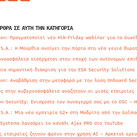
ΡΘΡΑ ΣΕ ΑΥΤΗ ΤΗΝ ΚΑΤΗΓΟΡΙΑ
ion: Πραγματοποιεί νέο Hik-Friday webinar για τα Guan
 S.A.: Η Μούρθια ανοίγει την πόρτα στη νέα γενιά θυρο
ρνοασφάλεια εισέρχεται στην εποχή των αυτόνομων επι
μία σημαντική διάκριση για την ESA Security Solutions
ion: Αναβάθμιση στην μεταφορά με την λύση Onboard Sec
ύς στην κυβερνοασφάλεια αναζητούν οι μισές εταιρείες
on Security: Ενισχύστε τον συναγερμό σας με το DSC – 
 S.A.: Μία νέα εμπειρία G2+ στη Μαδρίτη από την Golma
 Systems λανσάρει το κανάλι Ajax PRO στο YouTube
ς εταιρείες ζητούν φρένο στην χρήση AI – Αρκετοί ερε