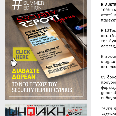
Η AUST
100% τ
αποτίμ
παρέχε
Η LSTe
και ιδ
της έγ
σαφείς
Η εστί
υπηρεσ
και ma
Οι δρα
προγρά
φορείς
genera
ευθυγρ
“Αυτή 
τεχνολ