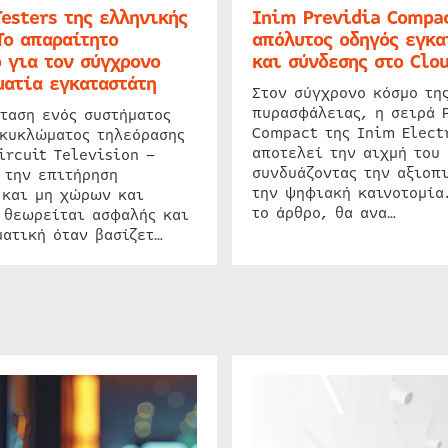
Testers της ελληνικής
Inim Previdia Compac
Το απαραίτητο
απόλυτος οδηγός εγκα
 για τον σύγχρονο
και σύνδεσης στο Clo
ατία εγκαταστάτη
Στον σύγχρονο κόσμο τη
πυρασφάλειας, η σειρά 
ταση ενός συστήματος
Compact της Inim Elect
 κυκλώματος τηλεόρασης
αποτελεί την αιχμή του 
ircuit Television –
συνδυάζοντας την αξιοπι
 την επιτήρηση
την ψηφιακή καινοτομία
 και μη χώρων και
το άρθρο, θα ανα…
 θεωρείται ασφαλής και
ατική όταν βασίζετ…