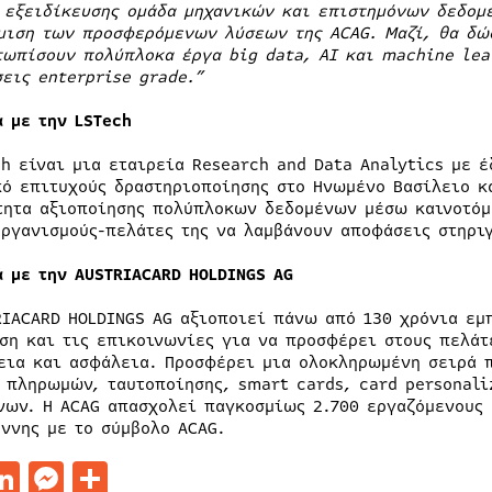
 εξειδίκευσης ομάδα μηχανικών και επιστημόνων δεδομέ
μιση των προσφερόμενων λύσεων της ACAG. Μαζί, θα δώσ
τωπίσουν πολύπλοκα έργα
big
data
,
AI
και
machine
lea
σεις
enterprise
grade
.”
ά με την LSTech
ch είναι μια εταιρεία Research and Data Analytics με 
κό επιτυχούς δραστηριοποίησης στο Ηνωμένο Βασίλειο κα
τητα αξιοποίησης πολύπλοκων δεδομένων μέσω καινοτόμ
οργανισμούς-πελάτες της να λαμβάνουν αποφάσεις στηρι
ά
με
την
AUSTRIACARD HOLDINGS AG
RIACARD HOLDINGS AG αξιοποιεί πάνω από 130 χρόνια εμ
ση και τις επικοινωνίες για να προσφέρει στους πελάτ
εια και ασφάλεια. Προσφέρει μια ολοκληρωμένη σειρά 
 πληρωμών, ταυτοποίησης, smart cards, card personali
νων. Η ACAG απασχολεί παγκοσμίως 2.700 εργαζόμενους 
έννης με το σύμβολο ACAG.
acebook
LinkedIn
Messenger
Μοιραστείτε