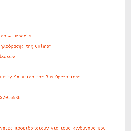
lan AI Models
τηλεόρασης της Golmar
θέσεων
urity Solution for Bus Operations
HS2016NKE
r
υνητές προειδοποιούν για τους κινδύνους που