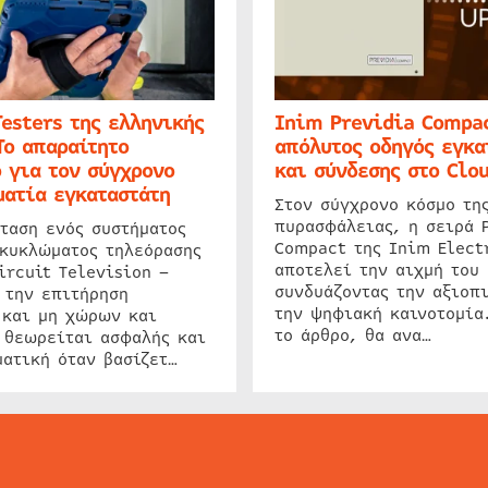
Testers της ελληνικής
Inim Previdia Compac
Το απαραίτητο
απόλυτος οδηγός εγκα
 για τον σύγχρονο
και σύνδεσης στο Clo
ατία εγκαταστάτη
Στον σύγχρονο κόσμο τη
πυρασφάλειας, η σειρά 
ταση ενός συστήματος
Compact της Inim Elect
 κυκλώματος τηλεόρασης
αποτελεί την αιχμή του 
ircuit Television –
συνδυάζοντας την αξιοπι
 την επιτήρηση
την ψηφιακή καινοτομία
 και μη χώρων και
το άρθρο, θα ανα…
 θεωρείται ασφαλής και
ατική όταν βασίζετ…