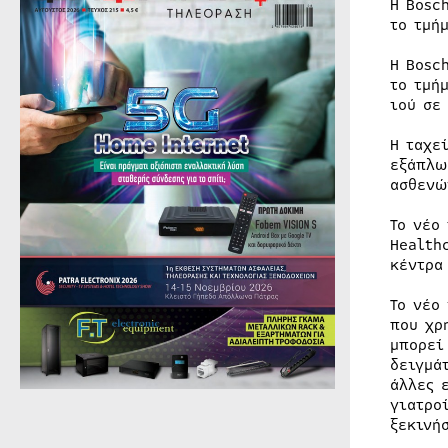
Η Bosc
το τμή
Η Bosc
το τμή
ιού σε
Η ταχε
εξάπλω
ασθενώ
Το νέο
Health
κέντρα
Το νέο
που χρ
μπορεί
δειγμά
άλλες 
γιατρο
ξεκινή