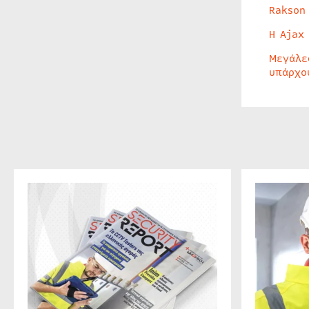
Rakson
Η Ajax
Μεγάλε
υπάρχο