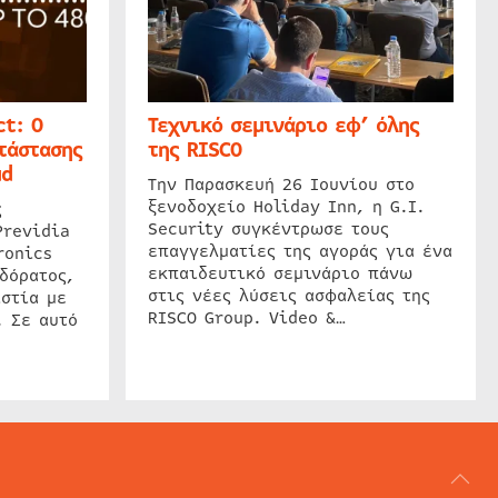
t: Ο
Τεχνικό σεμινάριο εφ’ όλης
τάστασης
της RISCO
ud
Την Παρασκευή 26 Ιουνίου στο
ξενοδοχείο Holiday Inn, η G.I.
ς
Security συγκέντρωσε τους
Previdia
επαγγελματίες της αγοράς για ένα
ronics
εκπαιδευτικό σεμινάριο πάνω
δόρατος,
στις νέες λύσεις ασφαλείας της
στία με
RISCO Group. Video &…
. Σε αυτό