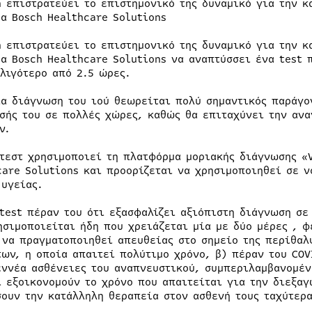
h επιστρατεύει το επιστημονικό της δυναμικό για την κ
μα Bosch Healthcare Solutions
h επιστρατεύει το επιστημονικό της δυναμικό για την κ
μα Bosch Healthcare Solutions να αναπτύσσει ένα test 
 λιγότερο από 2.5 ώρες.
ία διάγνωση του ιού θεωρείται πολύ σημαντικός παράγο
σής του σε πολλές χώρες, καθώς θα επιταχύνει την αν
ν.
 τεστ χρησιμοποιεί τη πλατφόρμα μοριακής διάγνωσης «V
care Solutions και προορίζεται να χρησιμοποιηθεί σε ν
 υγείας.
 test πέραν του ότι εξασφαλίζει αξιόπιστη διάγνωση σε
ησιμοποιείται ήδη που χρειάζεται μία με δύο μέρες , φ
 να πραγματοποιηθεί απευθείας στο σημείο της περίθαλ
των, η οποία απαιτεί πολύτιμο χρόνο, β) πέραν του COV
εννέα ασθένειες του αναπνευστικού, συμπεριλαμβανομένη
ί εξοικονομούν το χρόνο που απαιτείται για την διεξα
σουν την κατάλληλη θεραπεία στον ασθενή τους ταχύτερα