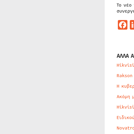
Το νέο
συνεργ
F
ΑΛΛΑ Α
Hikvis
Rakson
Η κυβε
Ακόμη 
Hikvis
Ειδικο
Novatr