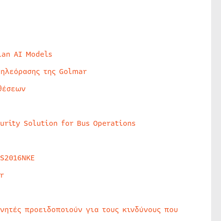
lan AI Models
τηλεόρασης της Golmar
θέσεων
urity Solution for Bus Operations
HS2016NKE
r
υνητές προειδοποιούν για τους κινδύνους που