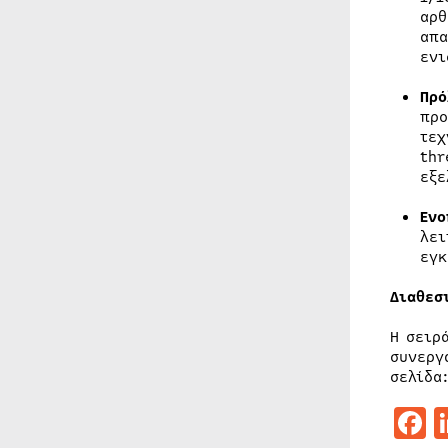
αρθ
απα
ενι
Πρό
προ
τεχ
thr
εξε
Ενο
λει
εγκ
Διαθεσ
Η σειρ
συνεργ
σελίδ
F