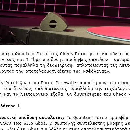
 σειρά Quantum Force της Check Point με δέκα πύλες ασ
υν έως και 1 Tbps απόδοσης πρόληψης απειλών. αυτομα
ώντας παράλληλα τη διαχείριση, απλοποιώντας τις λειτ
νοντας την αποτελεσματικότητα της ασφάλειας».
ck Point Quantum Force Firewalls προσφέρουν μια οικο
η του δικτύου, απλοποιώντας παράλληλα την τεχνολογικ
ή και τα λειτουργικά έξοδα. Οι δυνατότητες του Check 
λότερο l
ιρετική απόδοση ασφάλειας:
Το Quantum Force προσφέρε
ιλών έως 63,5 Gbps. Ο συμπαγής συντελεστής μορφής 2
0/25/40/100 Gbps συμβάλλουν στην αποτελεσματικότητά 