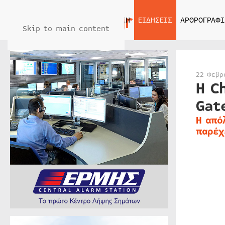
ΑΡΧΙΚΗ
ΕΙΔΗΣΕΙΣ
ΑΡΘΡΟΓΡΑΦΙ
Skip to main content
22 Φεβρ
Η C
Gat
Η από
παρέχ