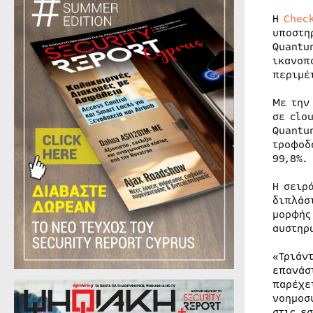
Η
Chec
υποστη
Quantu
ικανοπ
περιμέ
Με την
σε clo
Quantu
τροφοδ
99,8%.
Η σειρ
διπλάσ
μορφής
αυστηρ
«Τριάν
επανάσ
παρέχε
νοημοσ
στις ε