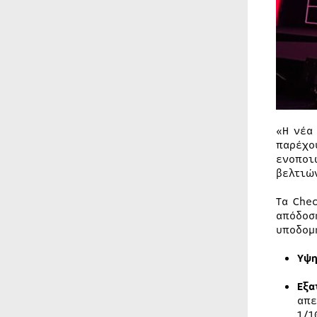
«Η νέα
παρέχο
ενοποι
βελτιώ
Τα Che
απόδοσ
υποδομ
Υψη
Εξα
απε
1/1