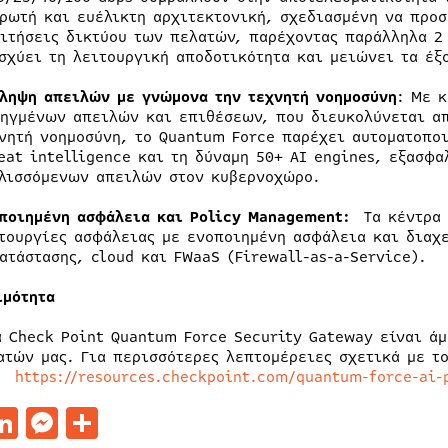
ρωτή και ευέλικτη αρχιτεκτονική, σχεδιασμένη να προσ
ιτήσεις δικτύου των πελατών, παρέχοντας παράλληλα 2
σχύει τη λειτουργική αποδοτικότητα και μειώνει τα έ
ληψη απειλών με γνώμονα την τεχνητή νοημοσύνη
: Με 
ηγμένων απειλών και επιθέσεων, που διευκολύνεται απ
νητή νοημοσύνη, το Quantum Force παρέχει αυτοματοπο
eat intelligence και τη δύναμη 50+ AI engines, εξασφα
λισσόμενων απειλών στον κυβερνοχώρο.
ποιημένη ασφάλεια και Policy Management:
Τα κέντρα 
τουργίες ασφάλειας με ενοποιημένη ασφάλεια και διαχ
ατάστασης, cloud και FWaaS (Firewall-as-a-Service).
ιμότητα
ά Check Point Quantum Force Security Gateway είναι ά
ατών μας. Για περισσότερες λεπτομέρειες σχετικά με τ
α:
https://resources.checkpoint.com/quantum-force-ai-
acebook
LinkedIn
Messenger
Μοιραστείτε