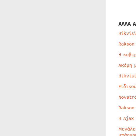
ΑΛΛΑ Α
Hikvis
Rakson
Η κυβε
Ακόμη 
Hikvis
Ειδικο
Novatr
Rakson
Η Ajax
Μεγάλε
υπάρχο