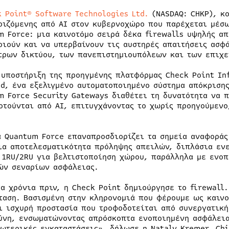
k Point® Software Technologies Ltd.
(NASDAQ: CHKP), κ
ριζόμενης από AI στον κυβερνοχώρο που παρέχεται μέσω
m Force: μια καινοτόμο σειρά δέκα firewalls υψηλής απ
οιούν και να υπερβαίνουν τις αυστηρές απαιτήσεις ασφ
τρων δικτύου, των πανεπιστημιουπόλεων και των επιχ
 υποστήριξη της προηγμένης πλατφόρμας Check Point In
ud, ένα εξελιγμένο αυτοματοποιημένο σύστημα απόκριση
m Force Security Gateways διαθέτει τη δυνατότητα να 
οτούνται από AI, επιτυγχάνοντας το χωρίς προηγούμενο
ά Quantum Force επαναπροσδιορίζει τα σημεία αναφοράς
ια αποτελεσματικότητα πρόληψης απειλών, διπλάσια ενε
 1RU/2RU για βελτιστοποίηση χώρου, παράλληλα με ενοπ
ών σεναρίων ασφάλειας.
τα χρόνια πριν, η Check Point δημιούργησε το firewall
ταση. Βασισμένη στην κληρονομιά που φέρουμε ως καινο
ι ισχυρή προστασία που τροφοδοτείται από συνεργατικ
ύνη, ενσωματώνοντας απρόσκοπτα ενοποιημένη ασφάλεια 
σωτερικές εγκαταστάσεις», δήλωσε η Nataly Kremer, Chi