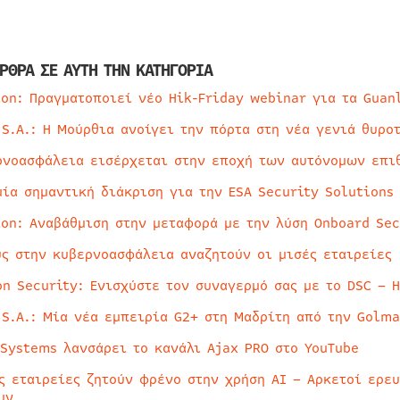
ΡΘΡΑ ΣΕ ΑΥΤΗ ΤΗΝ ΚΑΤΗΓΟΡΙΑ
ion: Πραγματοποιεί νέο Hik-Friday webinar για τα Guan
 S.A.: Η Μούρθια ανοίγει την πόρτα στη νέα γενιά θυρο
ρνοασφάλεια εισέρχεται στην εποχή των αυτόνομων επι
μία σημαντική διάκριση για την ESA Security Solutions
ion: Αναβάθμιση στην μεταφορά με την λύση Onboard Sec
ύς στην κυβερνοασφάλεια αναζητούν οι μισές εταιρείες
on Security: Ενισχύστε τον συναγερμό σας με το DSC – 
 S.A.: Μία νέα εμπειρία G2+ στη Μαδρίτη από την Golma
 Systems λανσάρει το κανάλι Ajax PRO στο YouTube
ς εταιρείες ζητούν φρένο στην χρήση AI – Αρκετοί ερε
υν