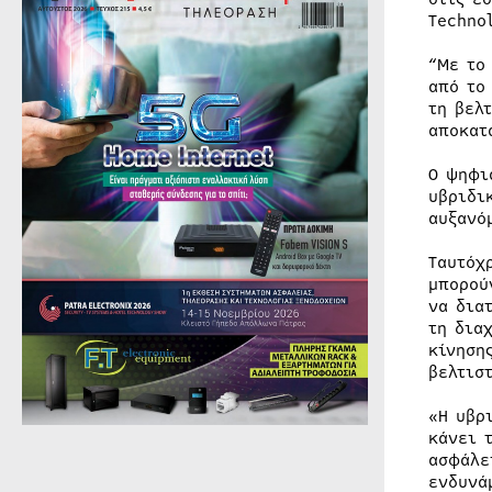
Techno
“Με το
από το
τη βελ
αποκατ
Ο ψηφι
υβριδι
αυξανό
Ταυτόχ
μπορού
να δια
τη δια
κίνηση
βελτισ
«Η υβρ
κάνει 
ασφάλε
ενδυνά