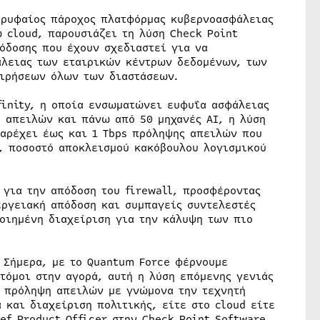
ορυφαίος πάροχος πλατφόρμας κυβερνοασφάλειας
 cloud, παρουσιάζει τη λύση Check Point
όδοσης που έχουν σχεδιαστεί για να
άλειας των εταιρικών κέντρων δεδομένων, των
ειρήσεων όλων των διαστάσεων.
finity, η οποία ενσωματώνει ευφυΐα ασφάλειας
ς απειλών και πάνω από 50 μηχανές AI, η λύση
παρέχει έως και 1 Tbps πρόληψης απειλών που
, ποσοστό αποκλεισμού κακόβουλου λογισμικού
 για την απόδοση του firewall, προσφέροντας
ργειακή απόδοση και συμπαγείς συντελεστές
οιημένη διαχείριση για την κάλυψη των πιο
. Σήμερα, με το Quantum Force φέρνουμε
τόμοι στην αγορά, αυτή η λύση επόμενης γενιάς
ή πρόληψη απειλών με γνώμονα την τεχνητή
και διαχείριση πολιτικής, είτε στο cloud είτε
ef Product Officer στην Check Point Software