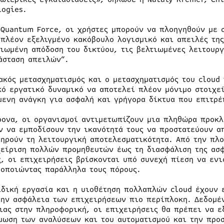
logies.
 Quantum Force, οι χρήστες μπορούν να πλοηγηθούν με 
 πλέον εξελιγμένο κακόβουλο λογισμικό και απειλές τη
τιωμένη απόδοση του δικτύου, τις βελτιωμένες λειτουργ
άσταση απειλών”.
ακός μετασχηματισμός και ο μετασχηματισμός του cloud
κό εργατικό δυναμικό να αποτελεί πλέον μόνιμο στοιχεί
μενη ανάγκη για ασφαλή και γρήγορα δίκτυα που επιτρέ
ρονα, οι οργανισμοί αντιμετωπίζουν μια πληθώρα προκ
ν να εμποδίσουν την ικανότητά τους να προστατεύουν α
τηρούν τη λειτουργική αποτελεσματικότητα. Από την πλο
χείριση πολλών προμηθευτών έως τη διασφάλιση της ασ
ς, οι επιχειρήσεις βρίσκονται υπό συνεχή πίεση να ενι
τοποιώντας παράλληλα τους πόρους.
ιδική εργασία και η υιοθέτηση πολλαπλών cloud έχουν 
την ασφάλεια των επιχειρήσεων πιο περίπλοκη. Δεδομέν
ιας στην πληροφορική, οι επιχειρήσεις θα πρέπει να ε
μωση των αναλύσεων και του αυτοματισμού και την προσ