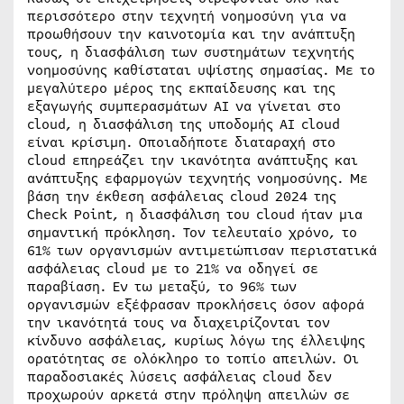
περισσότερο στην τεχνητή νοημοσύνη για να
προωθήσουν την καινοτομία και την ανάπτυξη
τους, η διασφάλιση των συστημάτων τεχνητής
νοημοσύνης καθίσταται υψίστης σημασίας. Με το
μεγαλύτερο μέρος της εκπαίδευσης και της
εξαγωγής συμπερασμάτων AI να γίνεται στο
cloud, η διασφάλιση της υποδομής AI cloud
είναι κρίσιμη. Οποιαδήποτε διαταραχή στο
cloud επηρεάζει την ικανότητα ανάπτυξης και
ανάπτυξης εφαρμογών τεχνητής νοημοσύνης. Με
βάση την έκθεση ασφάλειας cloud 2024 της
Check Point, η διασφάλιση του cloud ήταν μια
σημαντική πρόκληση. Τον τελευταίο χρόνο, το
61% των οργανισμών αντιμετώπισαν περιστατικά
ασφάλειας cloud με το 21% να οδηγεί σε
παραβίαση. Εν τω μεταξύ, το 96% των
οργανισμών εξέφρασαν προκλήσεις όσον αφορά
την ικανότητά τους να διαχειρίζονται τον
κίνδυνο ασφάλειας, κυρίως λόγω της έλλειψης
ορατότητας σε ολόκληρο το τοπίο απειλών. Οι
παραδοσιακές λύσεις ασφάλειας cloud δεν
προχωρούν αρκετά στην πρόληψη απειλών σε