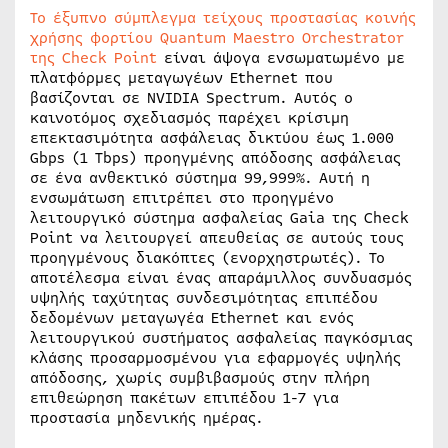
Το έξυπνο σύμπλεγμα τείχους προστασίας κοινής
χρήσης φορτίου Quantum Maestro Orchestrator
της Check Point
είναι άψογα ενσωματωμένο με
πλατφόρμες μεταγωγέων Ethernet που
βασίζονται σε NVIDIA Spectrum. Αυτός ο
καινοτόμος σχεδιασμός παρέχει κρίσιμη
επεκτασιμότητα ασφάλειας δικτύου έως 1.000
Gbps (1 Tbps) προηγμένης απόδοσης ασφάλειας
σε ένα ανθεκτικό σύστημα 99,999%. Αυτή η
ενσωμάτωση επιτρέπει στο προηγμένο
λειτουργικό σύστημα ασφαλείας Gaia της Check
Point να λειτουργεί απευθείας σε αυτούς τους
προηγμένους διακόπτες (ενορχηστρωτές). Το
αποτέλεσμα είναι ένας απαράμιλλος συνδυασμός
υψηλής ταχύτητας συνδεσιμότητας επιπέδου
δεδομένων μεταγωγέα Ethernet και ενός
λειτουργικού συστήματος ασφαλείας παγκόσμιας
κλάσης προσαρμοσμένου για εφαρμογές υψηλής
απόδοσης, χωρίς συμβιβασμούς στην πλήρη
επιθεώρηση πακέτων επιπέδου 1-7 για
προστασία μηδενικής ημέρας.