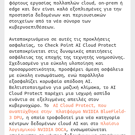
φόρτους εργασίας πολλαπλών cloud, on-prem ή
edge και δεν είναι καλά εξοπλισμένες για την
προστασία δεδομένων και περιουσιακών
στοιχείων από τα νέα σύνορα των
κυβερνοεπιθέσεων.
Ανταποκρινόμενο σε αυτές τις προκλήσεις
ασφαλείας, το Check Point AI Cloud Protect
ανταποκρίνεται στις δυναμικές απαιτήσεις
ασφάλειας της εποχής της τεχνητής νοημοσύνης.
Σχεδιασμένο για εύκολη υλοποίηση και
προσαρμοστικότητα, προσφέρει άμεση ασφάλεια
με εύκολη ενσωμάτωση, ενώ παράλληλα
εξασφαλίζει κορυφαία απόδοση AI.
Βελτιστοποιημένο για μαζική κλίμακα, το AI
Cloud Protect παρέχει μια ισχυρή ασπίδα
ενάντια σε εξελιγμένες απειλές στον
κυβερνοχώρο. Το
AI Cloud Protect, που
αναπτύχθηκε στην πλατφόρμα
NVIDIA
BlueField-
3
DPU
, η οποία τροφοδοτεί μια νέα κατηγορία
κέντρων δεδομένων cloud AI και στο
πλαίσιο
λογισμικού NVIDIA DOCA
, ενσωματώνεται