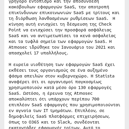
γρήγορο εντοπισμό και την αποσύνδεση
κακόβουλων εφαρμογών SaaS, την αποτροπή
επικίνδυνων επικοινωνιών SaaS με τρίτους και
τη διόρθωση λανθασμένων ρυθμίσεων SaaS. Η
κίνηση αυτή ενισχύει τη δέσμευση της Check
Point να ενισχύσει την προσφορά ασφάλειας
SaaS και να αντιμετωπίσει τα κενά ασφαλείας
και τα τυφλά σημεία των εφαρμογών SaaS. Η
Atmosec ιδρύθηκε τον Ιανουάριο του 2021 και
απασχολεί 17 υπαλλήλους.
Η ευρεία υιοθέτηση των εφαρμογών SaaS έχει
εκθέσει τους οργανισμούς σε ένα αυξημένο
φάσμα απειλών στον κυβερνοχώρο. Η Statista
αναφέρει ότι οι οργανισμοί παγκοσμίως
χρησιμοποιούν κατά μέσο όρο 130 εφαρμογές
SaaS. Ωστόσο, η έρευνα της Atmosec
αποκαλύπτει ότι υπάρχουν περίπου 700
επιπλέον SaaS εφαρμογές που χρησιμοποιούνται
εν αγνοία των IT τμημάτων. Επιπλέον, σε
δημοφιλείς SaaS πλατφόρμες επιχειρήσεων,
όπως το O365 και το Slack, συνδέονται
εκατοντάδες εφαρμογές τρίτων. Αυτό το