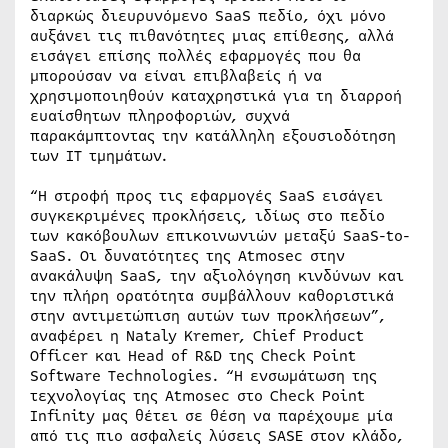
διαρκώς διευρυνόμενο SaaS πεδίο, όχι μόνο
αυξάνει τις πιθανότητες μιας επίθεσης, αλλά
εισάγει επίσης πολλές εφαρμογές που θα
μπορούσαν να είναι επιβλαβείς ή να
χρησιμοποιηθούν καταχρηστικά για τη διαρροή
ευαίσθητων πληροφοριών, συχνά
παρακάμπτοντας την κατάλληλη εξουσιοδότηση
των IT τμημάτων.
“Η στροφή προς τις εφαρμογές SaaS εισάγει
συγκεκριμένες προκλήσεις, ιδίως στο πεδίο
των κακόβουλων επικοινωνιών μεταξύ SaaS-to-
SaaS. Οι δυνατότητες της Atmosec στην
ανακάλυψη SaaS, την αξιολόγηση κινδύνων και
την πλήρη ορατότητα συμβάλλουν καθοριστικά
στην αντιμετώπιση αυτών των προκλήσεων”,
αναφέρει η Nataly Kremer, Chief Product
Officer και Head of R&D της Check Point
Software Technologies. “Η ενσωμάτωση της
τεχνολογίας της Atmosec στο Check Point
Infinity μας θέτει σε θέση να παρέχουμε μία
από τις πιο ασφαλείς λύσεις SASE στον κλάδο,