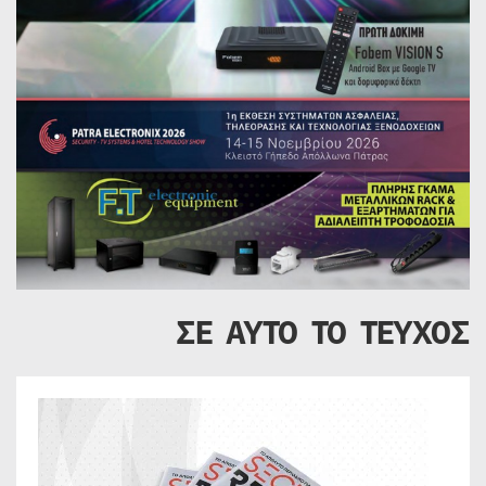
ΣΕ ΑΥΤΟ ΤΟ ΤΕΥΧΟΣ