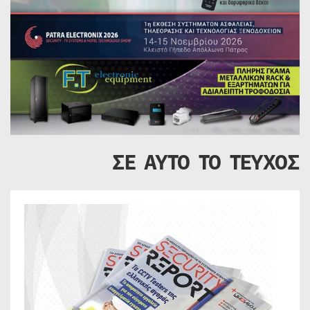
ΣΕ ΑΥΤΟ ΤΟ ΤΕΥΧΟΣ