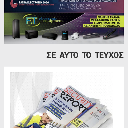
ΣΕ ΑΥΤΟ ΤΟ ΤΕΥΧΟΣ