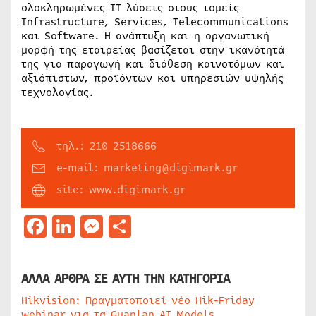
ολοκληρωμένες IT λύσεις στους τομείς
Infrastructure, Services, Telecommunications
και Software. Η ανάπτυξη και η οργανωτική
μορφή της εταιρείας βασίζεται στην ικανότητά
της για παραγωγή και διάθεση καινοτόμων και
αξιόπιστων, προϊόντων και υπηρεσιών υψηλής
τεχνολογίας.
τηλ.: 210 2518666
e-mail: marketing@digimark.gr
site: www.digimark.gr
Facebook
LinkedIn
Messenger
Μοιραστείτε
ΑΛΛΑ ΑΡΘΡΑ ΣΕ ΑΥΤΗ ΤΗΝ ΚΑΤΗΓΟΡΙΑ
Hikvision: Πραγματοποιεί νέο Hik-Friday
webinar για τα Guanlan AI Models