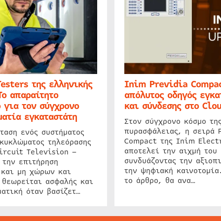
Testers της ελληνικής
Inim Previdia Compac
Το απαραίτητο
απόλυτος οδηγός εγκα
 για τον σύγχρονο
και σύνδεσης στο Clo
ατία εγκαταστάτη
Στον σύγχρονο κόσμο τη
πυρασφάλειας, η σειρά 
ταση ενός συστήματος
Compact της Inim Elect
 κυκλώματος τηλεόρασης
αποτελεί την αιχμή του 
ircuit Television –
συνδυάζοντας την αξιοπι
 την επιτήρηση
την ψηφιακή καινοτομία
 και μη χώρων και
το άρθρο, θα ανα…
 θεωρείται ασφαλής και
ατική όταν βασίζετ…