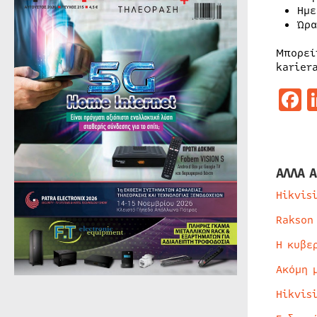
Ημε
Ώρα
Μπορεί
karier
F
ΑΛΛΑ Α
Hikvis
Rakson
Η κυβε
Ακόμη 
Hikvis