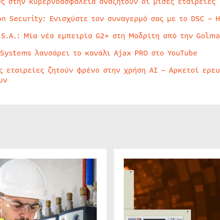
ύς στην κυβερνοασφάλεια αναζητούν οι μισές εταιρείες
on Security: Ενισχύστε τον συναγερμό σας με το DSC – 
 S.A.: Μία νέα εμπειρία G2+ στη Μαδρίτη από την Golma
 Systems λανσάρει το κανάλι Ajax PRO στο YouTube
ς εταιρείες ζητούν φρένο στην χρήση AI – Αρκετοί ερε
υν