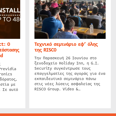
t: Ο
Τεχνικό σεμινάριο εφ’ όλης
τάστασης
της RISCO
ud
Την Παρασκευή 26 Ιουνίου στο
ξενοδοχείο Holiday Inn, η G.I.
ς
Security συγκέντρωσε τους
Previdia
επαγγελματίες της αγοράς για ένα
ronics
εκπαιδευτικό σεμινάριο πάνω
δόρατος,
στις νέες λύσεις ασφαλείας της
στία με
RISCO Group. Video &…
. Σε αυτό