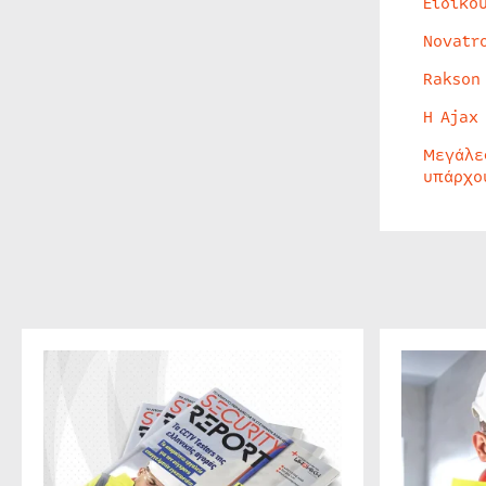
Ειδικο
Novatr
Rakson
Η Ajax
Μεγάλε
υπάρχο