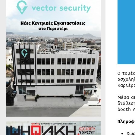
Ο τομέ
ασχολη
Καριέρ
Μέσα α
διάθεσ
booth 
Πληροφ
Χώρ