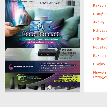
Rakson
Η κυβε
Ακόμη 
Hikvis
Ειδικο
Novatr
Rakson
Η Ajax
Μεγάλε
υπάρχο