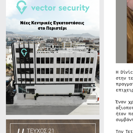
Η Divi
στην τ
πραγμα
επιχει
Έναν χ
αξιοπο
ήταν π
συμβάν
Την Τε