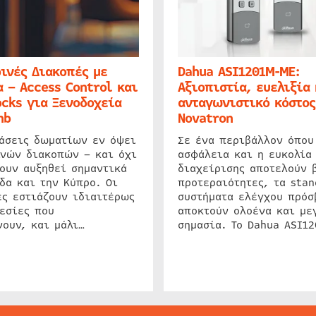
ινές Διακοπές με
Dahua ASI1201M-ME:
 – Access Control και
Αξιοπιστία, ευελιξία 
cks για Ξενοδοχεία
ανταγωνιστικό κόστος
nb
Novatron
ιάσεις δωματίων εν όψει
Σε ένα περιβάλλον όπου
ινών διακοπών – και όχι
ασφάλεια και η ευκολία
ουν αυξηθεί σημαντικά
διαχείρισης αποτελούν 
δα και την Κύπρο. Οι
προτεραιότητες, τα stan
ς εστιάζουν ιδιαιτέρως
συστήματα ελέγχου πρόσ
εσίες που
αποκτούν ολοένα και με
ουν, και μάλι…
σημασία. Το Dahua ASI1