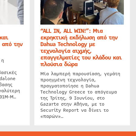
“ALL IN, ALL WIN!”: Μια
και
εκρηκτική εκδήλωση από την
 από την
Dahua Technology με
τεχνολογία αιχμής,
επαγγελματίες του κλάδου και
 η
πλούσια δώρα
βασικές
Μία λαμπερή παρουσίαση, γεμάτη
dalone
προηγμένη τεχνολογία,
βασης
πραγματοποίησε η Dahua
γαλύτερη
Technology Greece το απόγευμα
201M-M…
της Τρίτης, 9 Ιουνίου, στο
Gazarte στην Αθήνα, με το
Security Report να δίνει το
«παρών»…