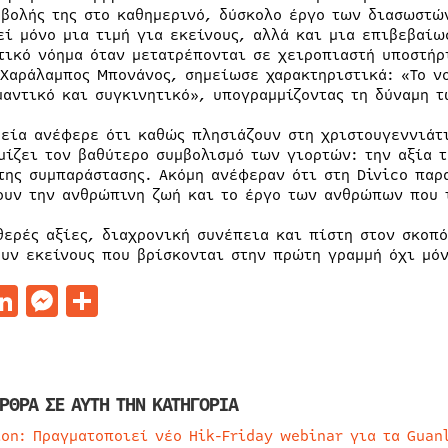
μβολής της στο καθημερινό, δύσκολο έργο των διασωστών
εί μόνο μια τιμή για εκείνους, αλλά και μια επιβεβαίω
τικό νόημα όταν μετατρέπονται σε χειροπιαστή υποστήρ
 Χαράλαμπος Μπονάνος, σημείωσε χαρακτηριστικά: «Το νο
μαντικό και συγκινητικό», υπογραμμίζοντας τη δύναμη 
ρεία ανέφερε ότι καθώς πλησιάζουν στη χριστουγεννιάτ
μίζει τον βαθύτερο συμβολισμό των γιορτών: την αξία τ
της συμπαράστασης. Ακόμη ανέφεραν ότι στη Divico παρ
ουν την ανθρώπινη ζωή και το έργο των ανθρώπων που 
θερές αξίες, διαχρονική συνέπεια και πίστη στον σκοπό
ουν εκείνους που βρίσκονται στην πρώτη γραμμή όχι μόν
acebook
LinkedIn
Messenger
Μοιραστείτε
ΡΘΡΑ ΣΕ ΑΥΤΗ ΤΗΝ ΚΑΤΗΓΟΡΙΑ
ion: Πραγματοποιεί νέο Hik-Friday webinar για τα Guan