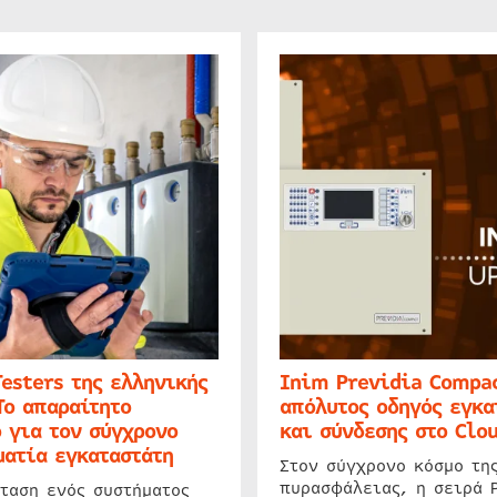
Testers της ελληνικής
Inim Previdia Compac
Το απαραίτητο
απόλυτος οδηγός εγκα
 για τον σύγχρονο
και σύνδεσης στο Clo
ατία εγκαταστάτη
Στον σύγχρονο κόσμο τη
πυρασφάλειας, η σειρά 
ταση ενός συστήματος