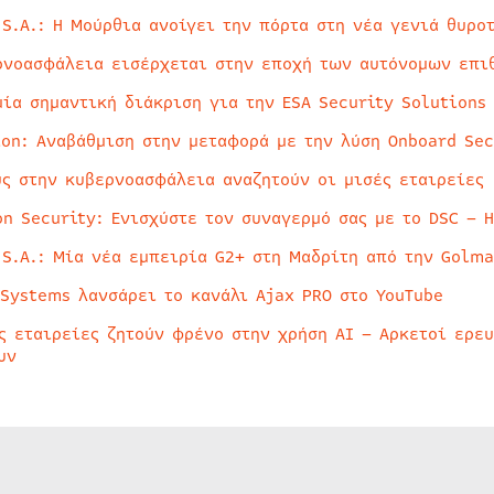
 S.A.: Η Μούρθια ανοίγει την πόρτα στη νέα γενιά θυρο
ρνοασφάλεια εισέρχεται στην εποχή των αυτόνομων επι
μία σημαντική διάκριση για την ESA Security Solutions
ion: Αναβάθμιση στην μεταφορά με την λύση Onboard Sec
ύς στην κυβερνοασφάλεια αναζητούν οι μισές εταιρείες
on Security: Ενισχύστε τον συναγερμό σας με το DSC – 
 S.A.: Μία νέα εμπειρία G2+ στη Μαδρίτη από την Golma
 Systems λανσάρει το κανάλι Ajax PRO στο YouTube
ς εταιρείες ζητούν φρένο στην χρήση AI – Αρκετοί ερε
υν