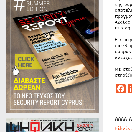
της συ
αποτελ
πραγμα
Αχαΐας
πιο ση
Η εται
υπενθυ
έμπρακ
ενισχύ
Με στα
στηρίζ
F
ΑΛΛΑ Α
Hikvis