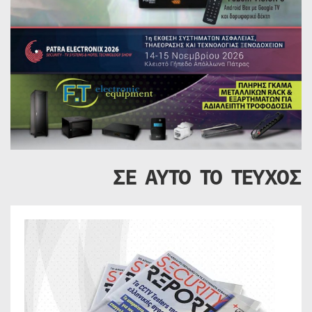
ΣΕ ΑΥΤΟ ΤΟ ΤΕΥΧΟΣ