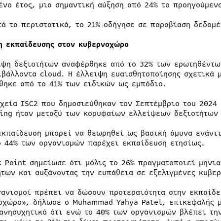
ένο έτος, μια σημαντική αύξηση από 24% το προηγούμενο
τά τα περιστατικά, το 21% οδήγησε σε παραβίαση δεδομ
η εκπαίδευσης στον κυβερνοχώρο
ιψη δεξιοτήτων αναφέρθηκε από το 32% των ερωτηθέντω
ιβάλλοντα cloud. Η έλλειψη ευαισθητοποίησης σχετικά 
θηκε από το 41% των ειδικών ως εμπόδιο.
ιχεία ISC2 που δημοσιεύθηκαν τον Σεπτέμβριο του 2024
ing ήταν μεταξύ των κορυφαίων ελλείψεων δεξιοτήτων 
εκπαίδευση μπορεί να θεωρηθεί ως βασική άμυνα ενάντι
ο 44% των οργανισμών παρέχει εκπαίδευση ετησίως.
k Point σημείωσε ότι μόλις το 26% πραγματοποιεί μηνια
ήτων και αυξάνοντας την ευπάθεια σε εξελιγμένες κυβε
γανισμοί πρέπει να δώσουν προτεραιότητα στην εκπαίδε
οχώρο», δήλωσε ο Muhammad Yahya Patel, επικεφαλής μ
 ανησυχητικό ότι ενώ το 40% των οργανισμών βλέπει τη