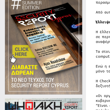
περασμ
Από αυ
Έλλειψ
Η έλλε
σε περ
αναφέρ
Τα στο
comput
Ενώ η 
μόνο τ
Η Chec
δεξιοτ
«Οι ορ
κυβερν
“Είναι