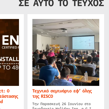
ΣΕ ΑΥΤΟ ΤΟ ΤΕΥΧΟΣ
t: Ο
Τεχνικό σεμινάριο εφ’ όλης
τάστασης
της RISCO
ud
Την Παρασκευή 26 Ιουνίου στο
ξενοδοχείο Holiday Inn, η G.I.