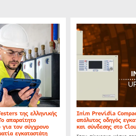
Testers της ελληνικής
Inim Previdia Compac
Το απαραίτητο
απόλυτος οδηγός εγκα
 για τον σύγχρονο
και σύνδεσης στο Clo
ατία εγκαταστάτη