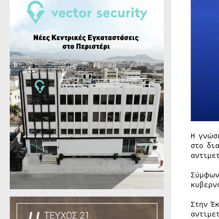
H γνώσ
στο δι
αντιμε
Σύμφων
κυβερν
Στην Έ
αντιμε