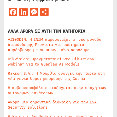
ασφαλέστερο ψηφιακό μέλλον”.
Facebook
LinkedIn
Messenger
Μοιραστείτε
ΑΛΛΑ ΑΡΘΡΑ ΣΕ ΑΥΤΗ ΤΗΝ ΚΑΤΗΓΟΡΙΑ
AI100DIN: Η INIM παρουσιάζει τη νέα μονάδα
διασύνδεσης Previdia για συστήματα
πυρόσβεσης με συμπυκνωμένο αερόλυμα
Hikvision: Πραγματοποιεί νέο Hik-Friday
webinar για τα Guanlan AI Models
Rakson S.A.: Η Μούρθια ανοίγει την πόρτα στη
νέα γενιά θυροτηλεόρασης της Golmar
Η κυβερνοασφάλεια εισέρχεται στην εποχή των
αυτόνομων επιθέσεων
Ακόμη μία σημαντική διάκριση για την ESA
Security Solutions
Hikvision: Αναβάθμιση στην μεταφορά με την