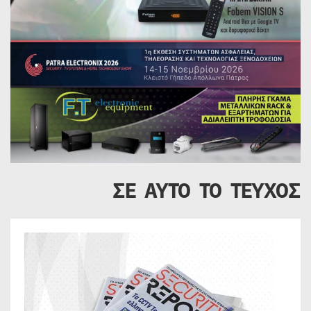
ΣΕ ΑΥΤΟ ΤΟ ΤΕΥΧΟΣ