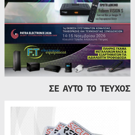
ΣΕ ΑΥΤΟ ΤΟ ΤΕΥΧΟΣ