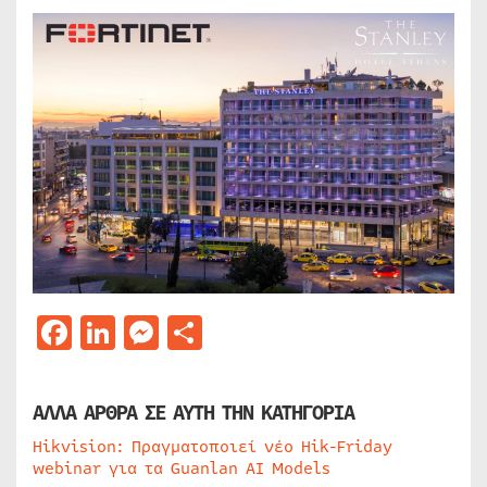
Facebook
LinkedIn
Messenger
Μοιραστείτε
ΑΛΛΑ ΑΡΘΡΑ ΣΕ ΑΥΤΗ ΤΗΝ ΚΑΤΗΓΟΡΙΑ
Hikvision: Πραγματοποιεί νέο Hik-Friday
webinar για τα Guanlan AI Models