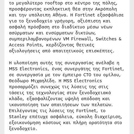
το μεγαλύτερο rooftop στο κέντρο της πόλης,
προσφέροντας εκπληκτική θέα στην Ακρόπολη
και την υπόλοιπη Αθήνα. Η Fortinet εξασφάλισε
για το ξενοδοχείο γρήγορη, αξιόπιστη και
ασφαλή πρόσβαση στο διαδίκτυο μέσω νέων
ασύρματων και ενσύρματων δικτύων,
συμπεριλαμβανομένων VM Firewall, Switches &
Access Points, κερδίζοντας θετικές
αξιολογήσεις από απαιτητικούς επισκέπτες.
Η υλοποίηση αυτής της συνεργασίας ανέλαβε η
MSS Electronics, ένας συνεργάτης της Fortinet,
σε συνεργασία με τον έμπειρο CTO του ομίλου,
Θεόδωρο Μιχαηλίδη. Η MSS Electronics
προσαρμόζει συνεχώς τις λύσεις της στις
τάσεις της τεχνολογίας στον ξενοδοχειακό
κλάδο, εξασφαλίζοντας υψηλή απόδοση και
ικανοποίηση των απαιτήσεων των πελατών.
Επιλέγοντας τις λύσεις της Fortinet, το
Stanley επέτυχε ασφάλεια, εύκολη διαχείριση,
εξοικονόμηση κόστους και πλήρη ορατότητα στο
ξενοδοχείο.