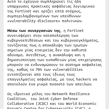
Αυτό το εχέγγυο συμπληρώνει τις ήδη
υπάρχουσες πρακτικές ασφάλειας λογισμικού
της Fortinet και ορίζει επτά στόχους,
συμπεριλαμβανομένων των υπεύθυνων
«vulnerability disclosure» πολιτικών.
Μέσω των συνεργασιών της
, η Fortinet
συνεισφέρει στην καταπολέμηση των
κυβερνοεπιθέσεων και του κυβερνοεγκλήματος,
τονίζοντας πως η αποκάλυψη των τρωτών
σημείων μίας εταιρείας δεν την καθιστά
αδύναμη. Αντιθέτως, η ανακάλυψη και η
δημοσιοποίηση των ευπαθειών μίας επιχείρησης
μπορούν να ενδυναμώσουν το σύστημα ασφαλείας
της, καθώς το 70% των vulnerabilities
εντοπίζονται από τους ίδιους τους
επαγγελματίες ασφαλείας, με τους hackers να
αποτελούν ένα μικρό ποσοστό των απειλών.
Ως ιδρυτικό μέλος του Network Resilience
Coalition, του Joint Cyber Defense
Collaborative (JCDC) και του World Economic
Forum’s Centre for Cybersecurity (C4C), η