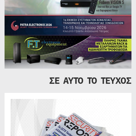
ΣΕ ΑΥΤΟ ΤΟ ΤΕΥΧΟΣ